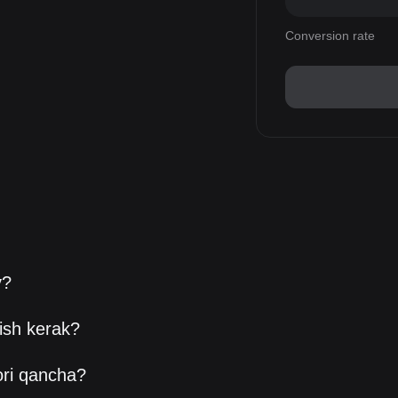
Conversion rate
y?
ish kerak?
ori qancha?