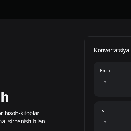
Konvertatsiya
From
sh
To
or hisob-kitoblar.
al sirpanish bilan