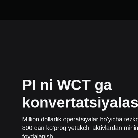
PI
ni
WCT
ga
konvertatsiyala
Million dollarlik operatsiyalar bo'yicha tezk
800 dan ko'proq yetakchi aktivlardan minim
foydalanish.