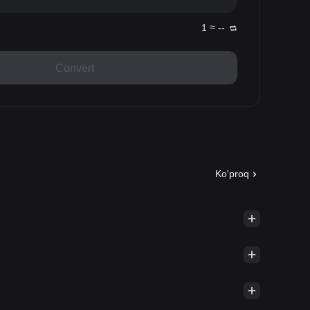
1 ≈ --
Convert
Ko'proq