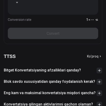
Conversion rate
1 ≈ --
Convert
TTSS
Ko'proq
Bitget Konvertatsiyaning afzalliklari qanday?
Blok savdo xususiyatidan qanday foydalanish kerak?
Eng kam va maksimal konvertatsiya miqdori qancha?
Konvertatsiya qilingan aktivlarimni qachon olaman?