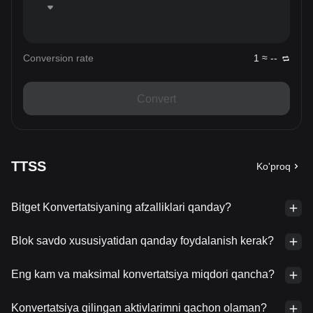
Conversion rate
1 ≈ --
Convert
TTSS
Ko'proq
Bitget Konvertatsiyaning afzalliklari qanday?
Blok savdo xususiyatidan qanday foydalanish kerak?
Eng kam va maksimal konvertatsiya miqdori qancha?
Konvertatsiya qilingan aktivlarimni qachon olaman?