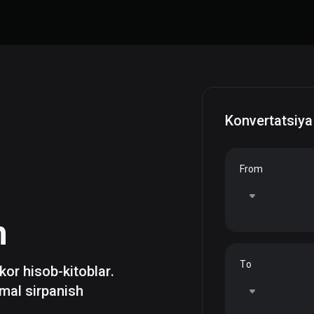
Konvertatsiya
From
h
To
zkor hisob-kitoblar.
mal sirpanish