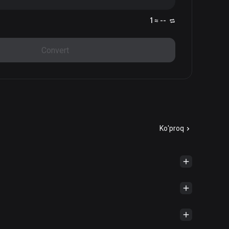
1 ≈ --
Convert
Ko'proq