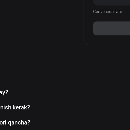
Conversion rate
day?
nish kerak?
ori qancha?