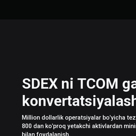
SDEX
ni
TCOM
g
konvertatsiyalas
Million dollarlik operatsiyalar bo'yicha te
800 dan ko'proq yetakchi aktivlardan mini
bilan foydalanish.