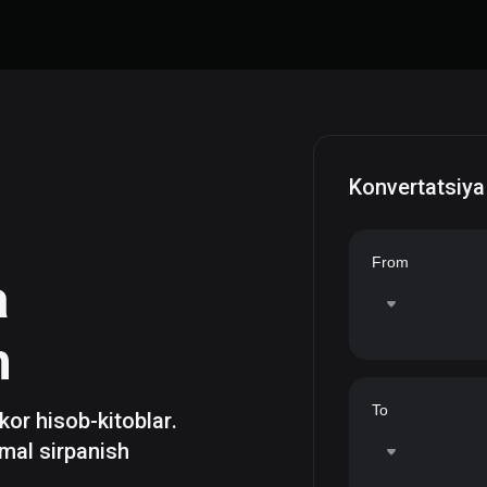
Konvertatsiya
From
a
h
To
zkor hisob-kitoblar.
mal sirpanish