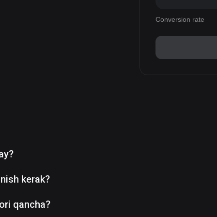
Conversion rate
day?
nish kerak?
ori qancha?