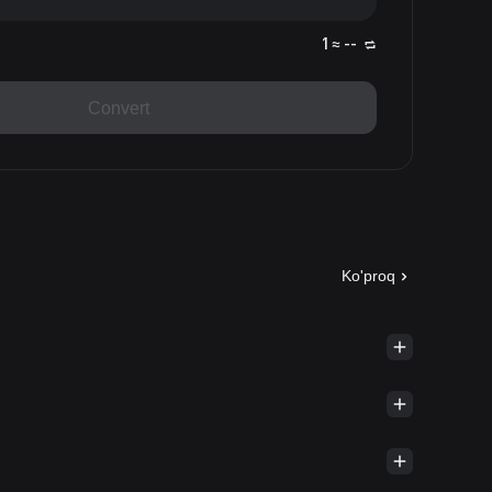
1 ≈ --
Convert
Ko'proq