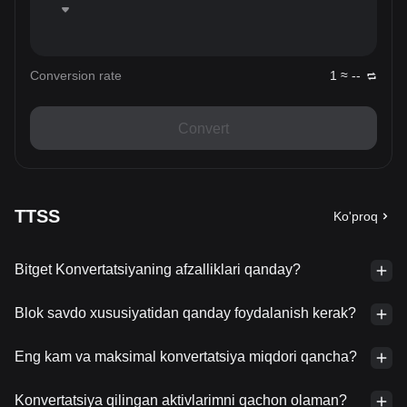
Conversion rate
1 ≈ --
Convert
TTSS
Ko'proq
Bitget Konvertatsiyaning afzalliklari qanday?
Blok savdo xususiyatidan qanday foydalanish kerak?
Eng kam va maksimal konvertatsiya miqdori qancha?
Konvertatsiya qilingan aktivlarimni qachon olaman?