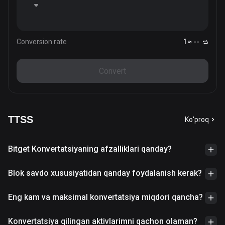
Conversion rate
1 ≈ --
Convert
TTSS
Ko'proq
Bitget Konvertatsiyaning afzalliklari qanday?
Blok savdo xususiyatidan qanday foydalanish kerak?
Eng kam va maksimal konvertatsiya miqdori qancha?
Konvertatsiya qilingan aktivlarimni qachon olaman?