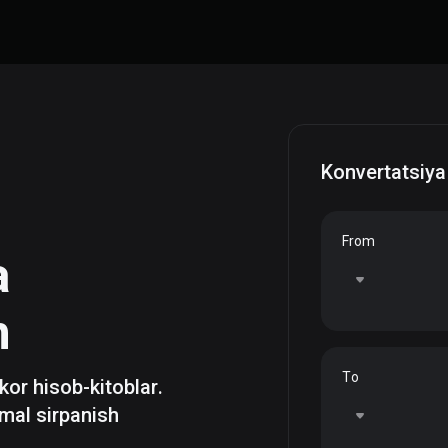
Konvertatsiya
From
a
h
To
zkor hisob-kitoblar.
mal sirpanish