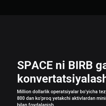
SPACE
ni
BIRB
g
konvertatsiyalas
Million dollarlik operatsiyalar bo'yicha te
800 dan ko'proq yetakchi aktivlardan mini
bilan foydalanish.