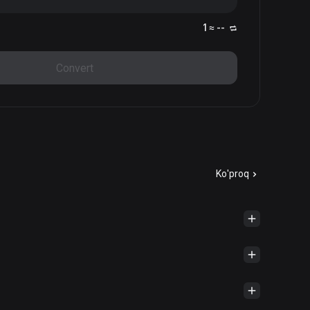
1 ≈ --
Convert
Ko'proq