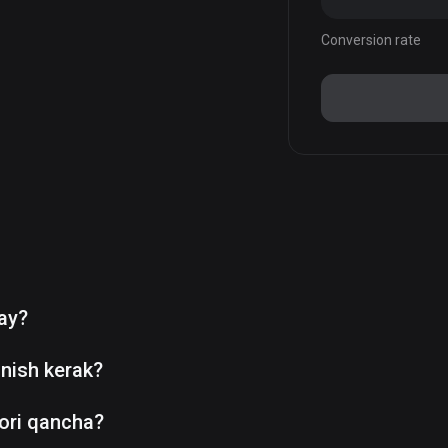
Conversion rate
day?
nish kerak?
ori qancha?