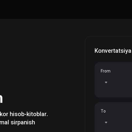
Konvertatsiya
From
a
h
To
zkor hisob-kitoblar.
mal sirpanish