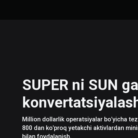
SUPER
ni
SUN
g
konvertatsiyalas
Million dollarlik operatsiyalar bo'yicha te
800 dan ko'proq yetakchi aktivlardan mini
bilan foydalanish.