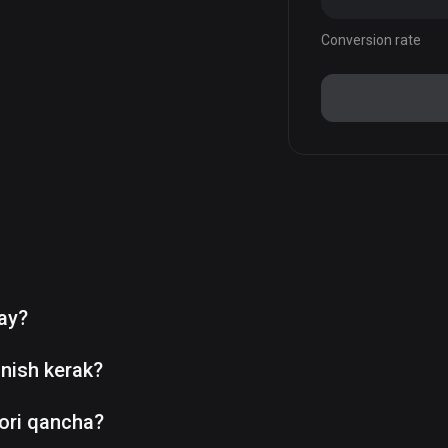
Conversion rate
day?
nish kerak?
ori qancha?