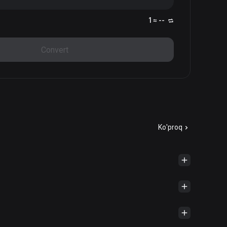
1 ≈ --
Convert
Ko'proq