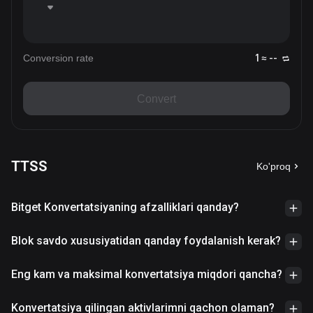
Conversion rate
1 ≈ --
Convert
TTSS
Ko'proq
Bitget Konvertatsiyaning afzalliklari qanday?
Blok savdo xususiyatidan qanday foydalanish kerak?
Eng kam va maksimal konvertatsiya miqdori qancha?
Konvertatsiya qilingan aktivlarimni qachon olaman?