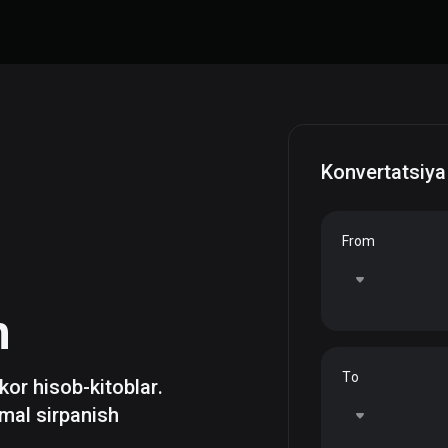
Konvertatsiya
From
h
To
zkor hisob-kitoblar.
mal sirpanish