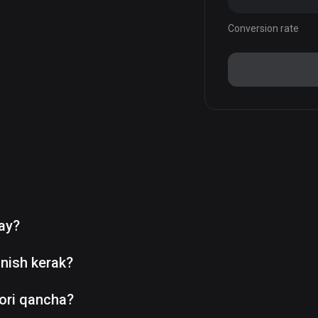
Conversion rate
day?
nish kerak?
ori qancha?