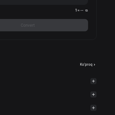
1 ≈ --
Convert
Ko'proq