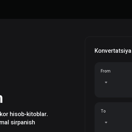
Konvertatsiya
From
h
To
zkor hisob-kitoblar.
mal sirpanish