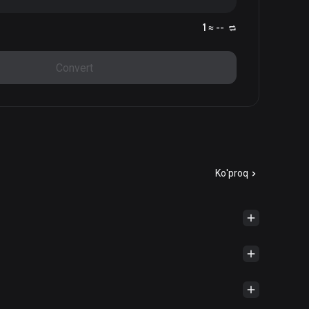
1 ≈ --
Convert
Ko'proq