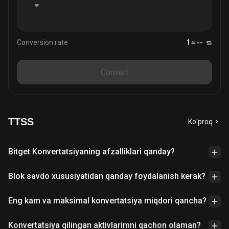
Conversion rate
1 ≈ --
Convert
TTSS
Ko'proq
Bitget Konvertatsiyaning afzalliklari qanday?
Blok savdo xususiyatidan qanday foydalanish kerak?
Eng kam va maksimal konvertatsiya miqdori qancha?
Konvertatsiya qilingan aktivlarimni qachon olaman?