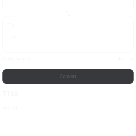
To
Conversion rate
1 ≈ --
Convert
TTSS
Ko'proq