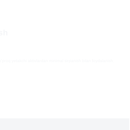
sh
ko'proq yetakchi aktivlardan minimal sirpanish bilan foydalanish.