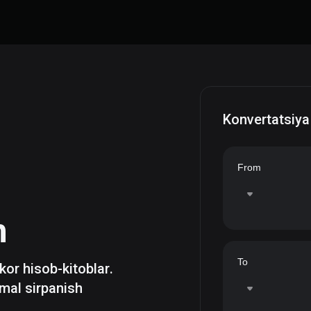
Konvertatsiya
From
h
To
zkor hisob-kitoblar.
mal sirpanish