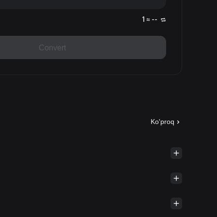
1 ≈ --
Convert
Ko'proq