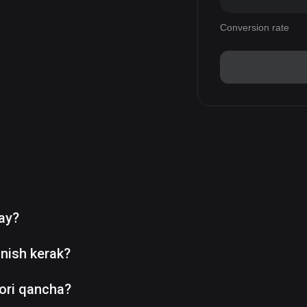
Conversion rate
day?
nish kerak?
ori qancha?