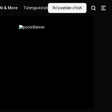
AI & More
Tizimga kirish
Ro'yxatdan o'tish