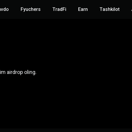
avdo
Fyuchers
TradFi
Earn
Tashkilot
m airdrop oling.