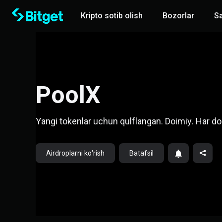
Kripto sotib olish
Bozorlar
S
PoolX
Yangi tokenlar uchun qulflangan. Doimiy. Har doi
Airdroplarni ko'rish
Batafsil