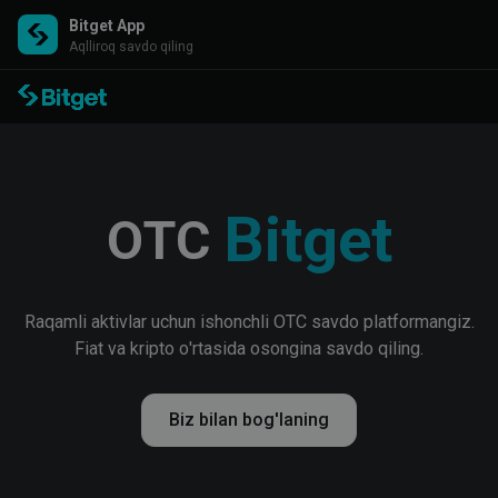
Bitget App
Aqlliroq savdo qiling
Bitget
OTC
Raqamli aktivlar uchun ishonchli OTC savdo platformangiz.
Fiat va kripto o'rtasida osongina savdo qiling.
Biz bilan bog'laning