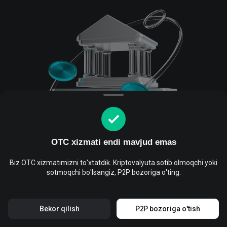
OTC xizmati endi mavjud emas
Biz OTC xizmatimizni to'xtatdik. Kriptovalyuta sotib olmoqchi yoki
sotmoqchi bo'lsangiz, P2P bozoriga o'ting.
Bekor qilish
P2P bozoriga o'tish