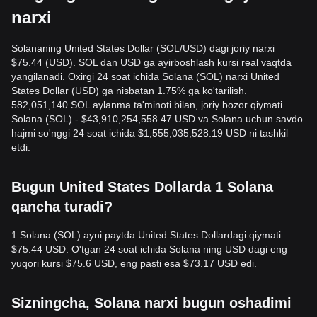
narxi
Solananing United States Dollar (SOL/USD) dagi joriy narxi
$75.44 (USD). SOL dan USD ga ayirboshlash kursi real vaqtda
yangilanadi. Oxirgi 24 soat ichida Solana (SOL) narxi United
States Dollar (USD) ga nisbatan 1.75% ga ko'tarilish.
582,051,140 SOL aylanma ta'minoti bilan, joriy bozor qiymati
Solana (SOL) - $43,910,254,558.47 USD va Solana uchun savdo
hajmi so'nggi 24 soat ichida $1,555,035,528.19 USD ni tashkil
etdi.
Bugun United States Dollarda 1 Solana
qancha turadi?
1 Solana (SOL) ayni paytda United States Dollardagi qiymati
$75.44 USD. O'tgan 24 soat ichida Solana ning USD dagi eng
yuqori kursi $75.6 USD, eng pasti esa $73.17 USD edi.
Sizningcha, Solana narxi bugun oshadimi