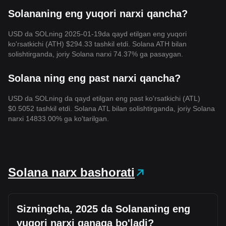
Solananing eng yuqori narxi qancha?
USD da SOLning 2025-01-19da qayd etilgan eng yuqori
ko'rsatkichi (ATH) $294.33 tashkil etdi. Solana ATH bilan
solishtirganda, joriy Solana narxi 74.37% ga pasaygan.
Solana ning eng past narxi qancha?
USD da SOLning da qayd etilgan eng past ko'rsatkichi (ATL)
$0.5052 tashkil etdi. Solana ATL bilan solishtirganda, joriy Solana
narxi 14833.00% ga ko'tarilgan.
Solana narx bashorati
Sizningcha, 2025 da Solananing eng
yuqori narxi qanaqa bo'ladi?