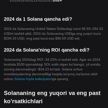
2019
2020
2021
2022
2023
2024
2024 da 1 Solana qancha edi?
2024 da Solananing United States Dollardagi narxi 96.59–294.33
USDni tashkil qildi; 2024 da Solananing USDga eng yuqori kursi
$294.33 USD, eng past kursi esa $96.59 USD edi.
2024 da Solana'ning ROI qancha edi?
Solananing 2024dagi ROI -34.23% ni tashkil etdi. Agar siz 2024
boshida $100 qiymatidagi SOL sotib olgan bo'lsangiz, yil oxirida
sizning daromadingiz -$34.23 bo'ladi. Solana uchun
investitsiyalarning daromadliligi haqida ko'proq ma'lumot olish
uchun
Solana foyda kalkulyatori
ga qarang.
Solananing eng yuqori va eng past
ko'rsatkichlari