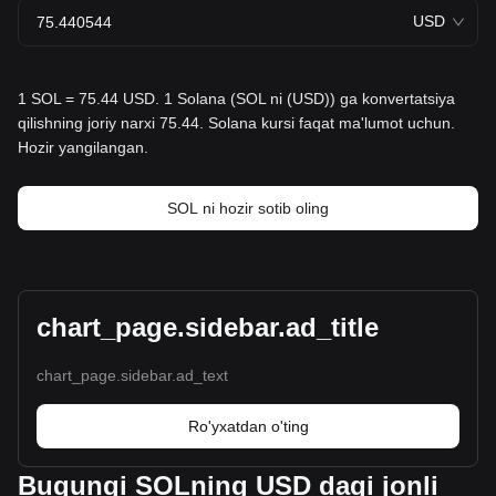
USD
1 SOL = 75.44 USD. 1 Solana (SOL ni (USD)) ga konvertatsiya
qilishning joriy narxi 75.44. Solana kursi faqat ma'lumot uchun.
Hozir yangilangan.
SOL ni hozir sotib oling
chart_page.sidebar.ad_title
chart_page.sidebar.ad_text
Ro'yxatdan o'ting
Bugungi SOLning USD dagi jonli