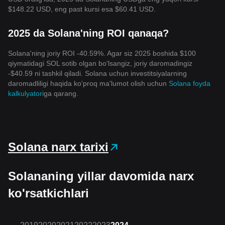
$148.22 USD, eng past kursi esa $60.41 USD.
2025 da Solana'ning ROI qanaqa?
Solana'ning joriy ROI -40.59%. Agar siz 2025 boshida $100
qiymatidagi SOL sotib olgan bo'lsangiz, joriy daromadingiz
-$40.59 ni tashkil qiladi. Solana uchun investitsiyalarning
daromadliligi haqida ko'proq ma'lumot olish uchun
Solana foyda
kalkulyatori
ga qarang.
Solana narx tarixi
Solananing yillar davomida narx
ko'rsatkichlari