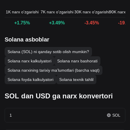
1K narx o'zgarishi
7K narx o'zgarishi
30K narx o'zgarishi
90K narx o'
+1.75%
+3.49%
-3.45%
-19.
Solana asboblar
Solana (SOL) ni qanday sotib olish mumkin?
Solana narx kalkulyatori
Solana narx bashorati
Solana narxining tarixiy ma'lumotlari (barcha vaqt)
Solana foyda kalkulyatori
Solana texnik tahlil
SOL dan USD ga narx konvertori
SOL