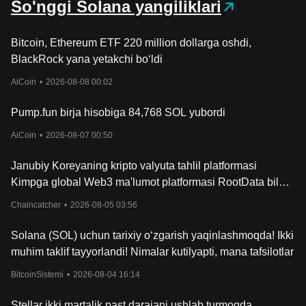
So'nggi Solana yangiliklari
Bitcoin, Ethereum ETF 220 million dollarga oshdi,
BlackRock yana yetakchi bo‘ldi
AiCoin
•
2026-08-08 00:02
Pump.fun birja hisobiga 84,768 SOL yubordi
AiCoin
•
2026-08-07 00:50
Janubiy Koreyaning kripto valyuta tahlil platformasi
Kimpga global Web3 ma'lumot platformasi RootData bilan
integratsiyalandi va har bir token loyihasining mashhurligi
Chaincatcher
•
2026-08-05 03:56
hamda o‘sish bahosini taqdim etadi.
Solana (SOL) uchun tarixiy o‘zgarish yaqinlashmoqda! Ikki
muhim taklif tayyorlandi! Nimalar kutilyapti, mana tafsilotlar
BitcoinSistemi
•
2026-08-04 16:14
Stellar ikki martalik past darajani ushlab turmoqda,