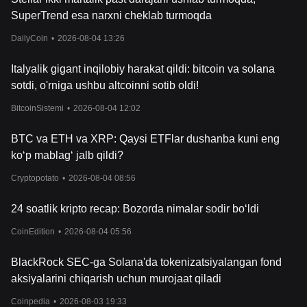
SuperTrend esa narxni cheklab turmoqda
DailyCoin
•
2026-08-04 13:26
Italyalik gigant inqilobiy harakat qildi: bitcoin va solana
sotdi, o'rniga ushbu altcoinni sotib oldi!
BitcoinSistemi
•
2026-08-04 12:02
BTC va ETH va XRP: Qaysi ETFlar dushanba kuni eng
ko‘p mablag‘ jalb qildi?
Cryptopotato
•
2026-08-04 08:56
24 soatlik kripto recap: Bozorda nimalar sodir bo‘ldi
CoinEdition
•
2026-08-04 05:56
BlackRock SEC-ga Solana'da tokenizatsiyalangan fond
aksiyalarini chiqarish uchun murojaat qiladi
Coinpedia
•
2026-08-03 19:33