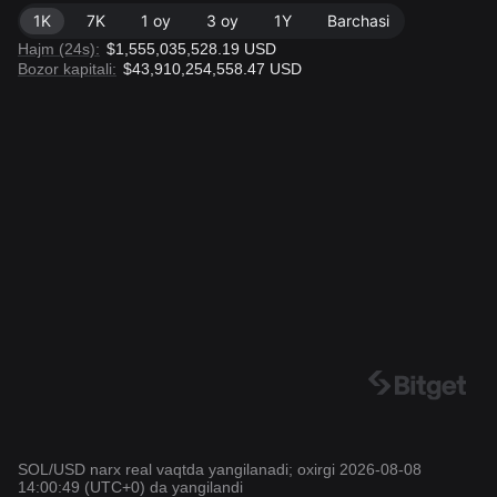
1K
7K
1 oy
3 oy
1Y
Barchasi
Hajm (24s):
$1,555,035,528.19 USD
Bozor kapitali:
$43,910,254,558.47 USD
SOL/USD narx real vaqtda yangilanadi; oxirgi 2026-08-08
14:00:49 (UTC+0) da yangilandi