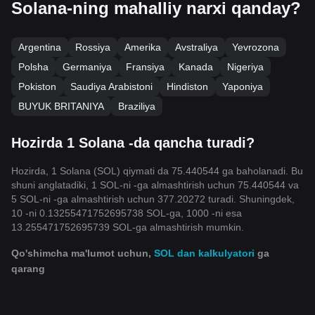
Solana-ning mahalliy narxi qanday?
Argentina
Rossiya
Amerika
Avstraliya
Yevrozona
Polsha
Germaniya
Fransiya
Kanada
Nigeriya
Pokiston
Saudiya Arabistoni
Hindiston
Yaponiya
BUYUK BRITANIYA
Braziliya
Hozirda 1 Solana -da qancha turadi?
Hozirda, 1 Solana (SOL) qiymati da 75.440544 ga baholanadi. Bu
shuni anglatadiki, 1 SOL-ni -ga almashtirish uchun 75.440544 va
5 SOL-ni -ga almashtirish uchun 377.20272 turadi. Shuningdek,
10 -ni 0.13255471752695738 SOL-ga, 1000 -ni esa
13.255471752695739 SOL-ga almashtirish mumkin.
Qo'shimcha ma'lumot uchun,
SOL dan kalkulyatori
ga
qarang