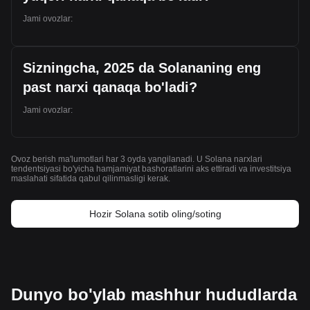
Jami ovozlar:
Sizningcha, 2025 da Solananing eng
past narxi qanaqa bo'ladi?
Jami ovozlar:
Ovoz berish ma'lumotlari har 3 oyda yangilanadi. U Solana narxlari
tendentsiyasi bo'yicha hamjamiyat bashoratlarini aks ettiradi va investitsiya
maslahati sifatida qabul qilinmasligi kerak.
Hozir Solana sotib oling/soting
Dunyo bo'ylab mashhur hududlarda