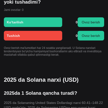
yoki tushadimi?
Jami ovozlar: 0
Ko'tarilish
0
Ovoz berish
Tushish
0
Ovoz berish
Ovoz berish ma'lumotlari har 24 soatda yangilanadi. U Solana narxlari
tendentsiyasi bo'yicha hamjamiyat bashoratlarini aks ettiradi va investitsiya
maslahati sifatida qabul qilinmasligi kerak.
2025 da Solana narxi (USD)
2025da 1 Solana qancha turadi?
2025 da Solananing United States Dollardagi narxi 60.41–148.22
USD oralig'ida; 2025 da Solananing USDga eng yuqori kursi