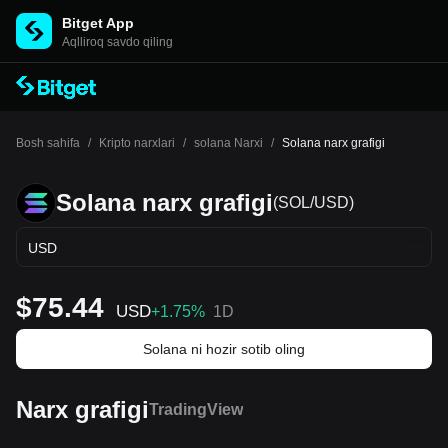
Bitget App
Aqlliroq savdo qiling
Bosh sahifa
/
Kripto narxlari
/
solana Narxi
/
Solana narx grafigi
Solana narx grafigi
(SOL/USD)
USD
$75.44
USD
+1.75%
1D
Solana ni hozir sotib oling
Narx grafigi
TradingView