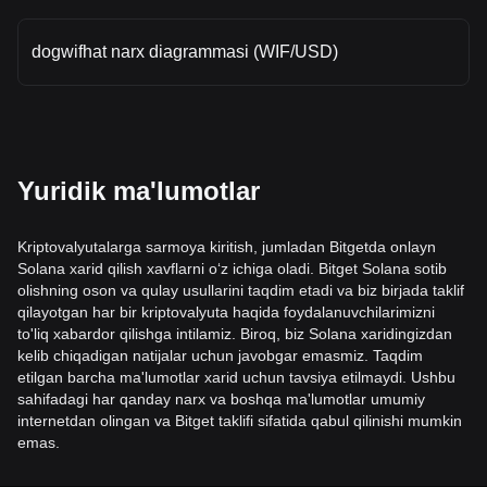
dogwifhat narx diagrammasi (WIF/USD)
Yuridik ma'lumotlar
Kriptovalyutalarga sarmoya kiritish, jumladan Bitgetda onlayn
Solana xarid qilish xavflarni o‘z ichiga oladi. Bitget Solana sotib
olishning oson va qulay usullarini taqdim etadi va biz birjada taklif
qilayotgan har bir kriptovalyuta haqida foydalanuvchilarimizni
to'liq xabardor qilishga intilamiz. Biroq, biz Solana xaridingizdan
kelib chiqadigan natijalar uchun javobgar emasmiz. Taqdim
etilgan barcha ma'lumotlar xarid uchun tavsiya etilmaydi. Ushbu
sahifadagi har qanday narx va boshqa ma'lumotlar umumiy
internetdan olingan va Bitget taklifi sifatida qabul qilinishi mumkin
emas.