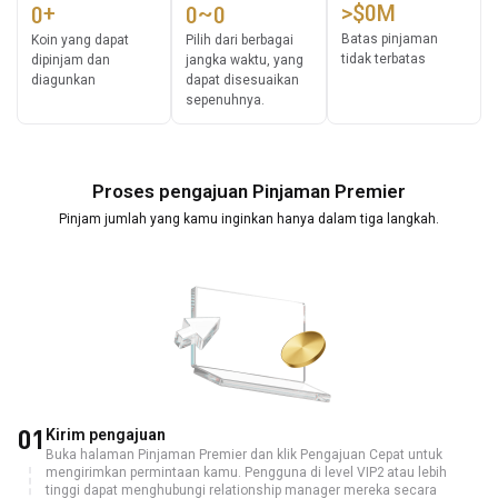
+
~
>$
0
M
0
0
0
1
1
1
1
Batas pinjaman
Koin yang dapat
Pilih dari berbagai
tidak terbatas
2
dipinjam dan
jangka waktu, yang
2
2
2
diagunkan
dapat disesuaikan
3
3
3
3
sepenuhnya.
4
4
4
4
5
5
5
5
6
6
6
6
7
Proses pengajuan Pinjaman Premier
7
7
7
8
8
8
8
Pinjam jumlah yang kamu inginkan hanya dalam tiga langkah.
9
9
9
9
01
Kirim pengajuan
Buka halaman Pinjaman Premier dan klik Pengajuan Cepat untuk
mengirimkan permintaan kamu. Pengguna di level VIP2 atau lebih
tinggi dapat menghubungi relationship manager mereka secara