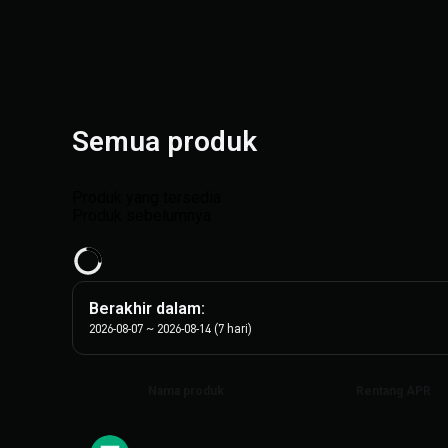
Semua produk
Produk yang tersedia
Produk sebelumnya
Berakhir dalam
:
2026-08-07
~
2026-08-14
(
7
hari
)
Nama produk
Rentang APR