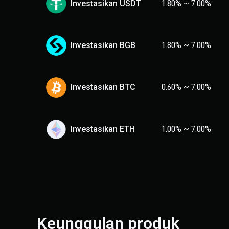
Investasikan USDT
1.80
%
~
7.00
%
Investasikan BGB
1.80
%
~
7.00
%
Investasikan BTC
0.60
%
~
7.00
%
Investasikan ETH
1.00
%
~
7.00
%
Keunggulan produk