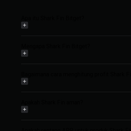
Apa itu Shark Fin Bitget?
Mengapa Shark Fin Bitget?
Bagaimana cara menghitung profit Shark Fi
Apakah Shark Fin aman?
Apakah rentang APR untuk produk Shark Fi