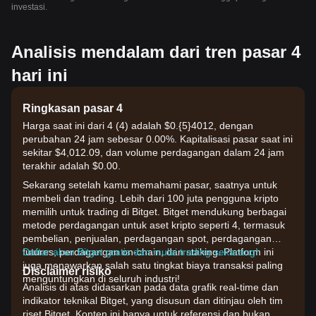
investasi.
Analisis mendalam dari tren pasar 4
hari ini
Ringkasan pasar 4
Harga saat ini dari 4 (4) adalah $0.{​5}4012, dengan
perubahan 24 jam sebesar 0.00%. Kapitalisasi pasar saat ini
sekitar $4,012.09, dan volume perdagangan dalam 24 jam
terakhir adalah $0.00.
Sekarang setelah kamu memahami pasar, saatnya untuk
membeli dan trading. Lebih dari 100 juta pengguna kripto
memilih untuk trading di Bitget. Bitget mendukung berbagai
metode perdagangan untuk aset kripto seperti 4, termasuk
pembelian, penjualan, perdagangan spot, perdagangan
futures, perdagangan on-chain, dan staking. Platform ini
Daftar akun Bitget gratis dan mulai trading sekarang!
juga menawarkan salah satu tingkat biaya transaksi paling
Disclaimer risiko
menguntungkan di seluruh industri!
Analisis di atas didasarkan pada data grafik real-time dan
indikator teknikal Bitget, yang disusun dan ditinjau oleh tim
riset Bitget. Konten ini hanya untuk referensi dan bukan