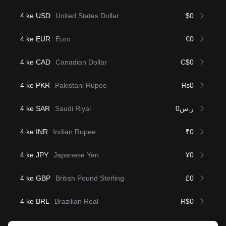
4 ke USD
United States Dollar
$0
4 ke EUR
Euro
€0
4 ke CAD
Canadian Dollar
C$0
4 ke PKR
Pakistani Rupee
₨0
4 ke SAR
Saudi Riyal
ر.س0
4 ke INR
Indian Rupee
₹0
4 ke JPY
Japanese Yen
¥0
4 ke GBP
British Pound Sterling
£0
4 ke BRL
Brazilian Real
R$0