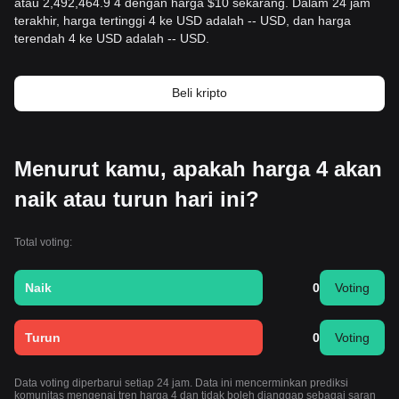
atau 2,492,464.9 4 dengan harga $10 sekarang. Dalam 24 jam
terakhir, harga tertinggi 4 ke USD adalah -- USD, dan harga
terendah 4 ke USD adalah -- USD.
Beli kripto
Menurut kamu, apakah harga 4 akan
naik atau turun hari ini?
Total voting:
Naik
0
Voting
Turun
0
Voting
Data voting diperbarui setiap 24 jam. Data ini mencerminkan prediksi
komunitas mengenai tren harga 4 dan tidak boleh dianggap sebagai saran