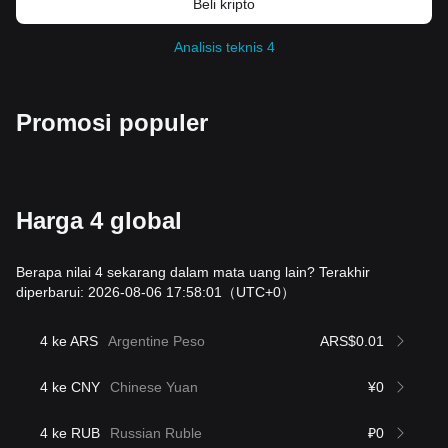
Beli kripto
Analisis teknis 4
Promosi populer
Harga 4 global
Berapa nilai 4 sekarang dalam mata uang lain? Terakhir
diperbarui: 2026-08-06 17:58:01
（UTC+0）
4 ke ARS
Argentine Peso
ARS$0.01
4 ke CNY
Chinese Yuan
¥0
4 ke RUB
Russian Ruble
₽0