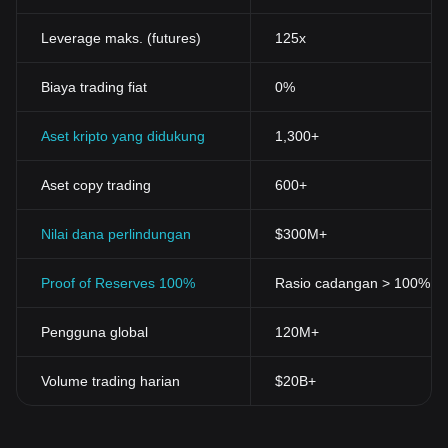
Leverage maks. (futures)
125x
Biaya trading fiat
0%
Aset kripto yang didukung
1,300+
Aset copy trading
600+
Nilai dana perlindungan
$300M+
Proof of Reserves 100%
Rasio cadangan > 100% (div
Pengguna global
120M+
Volume trading harian
$20B+