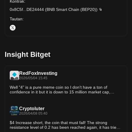
Kontrak
:
0x8C5f
...
DE24444
(
BNB Smart Chain (BEP20)
)
Tautan
:
Insight Bitget
RedFoxInvesting
2026/05/04 15:45
Well "4" is a pure meme coin so I don't have a ton of
confidence in it but it is down to 15 million market cap,
probably a lot considering it doesn't do anything but also not
really high compared to a lot of others, we'll see if someone
comes in and pumps it up.
Cryptoluter
2026/04/08 05:40
$4 Increase short, the coin that must fall! The strong
resistance level of 0.2 has been reached again, it has tried
to break through twice without success, the current price