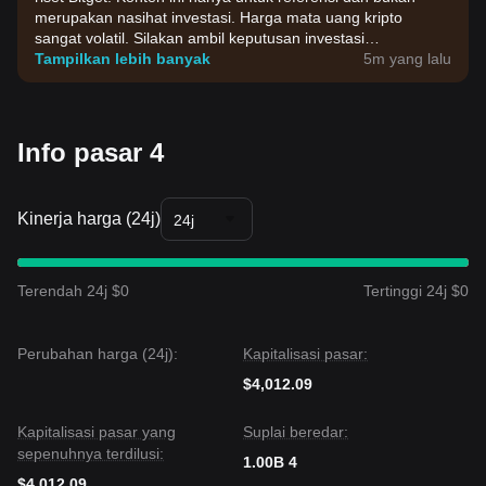
merupakan nasihat investasi. Harga mata uang kripto
sangat volatil. Silakan ambil keputusan investasi
berdasarkan tingkat toleransi risiko kamu sendiri.
Tampilkan lebih banyak
5m yang lalu
Info pasar 4
Kinerja harga (24j)
24j
Terendah 24j $0
Tertinggi 24j $0
Perubahan harga (24j):
Kapitalisasi pasar:
$4,012.09
Kapitalisasi pasar yang
Suplai beredar:
sepenuhnya terdilusi:
1.00B 4
$4,012.09