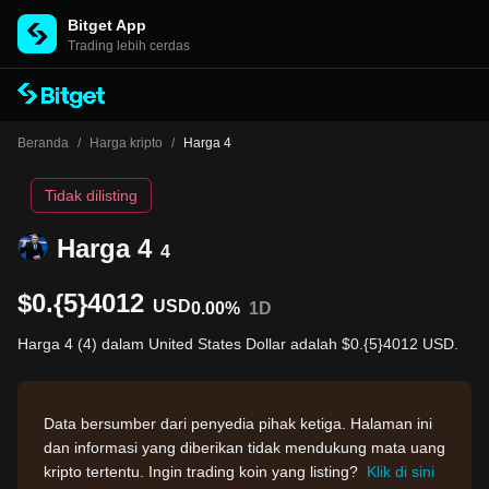
Bitget App
Trading lebih cerdas
Beranda
/
Harga kripto
/
Harga 4
Tidak dilisting
Harga 4
4
$0.{5}4012
USD
0.00%
1D
Harga 4 (4) dalam United States Dollar adalah $0.{5}4012 USD.
Data bersumber dari penyedia pihak ketiga. Halaman ini
dan informasi yang diberikan tidak mendukung mata uang
kripto tertentu. Ingin trading koin yang listing?
Klik di sini