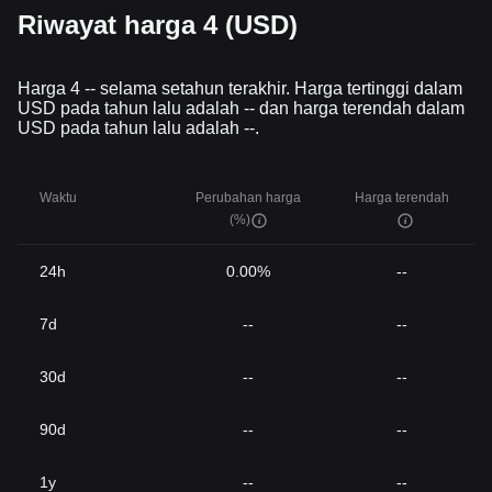
Riwayat harga 4 (USD)
Harga 4 -- selama setahun terakhir. Harga tertinggi dalam
USD pada tahun lalu adalah -- dan harga terendah dalam
USD pada tahun lalu adalah --.
Waktu
Perubahan harga
Harga terendah
(%)
24h
0.00%
--
7d
--
--
30d
--
--
90d
--
--
1y
--
--