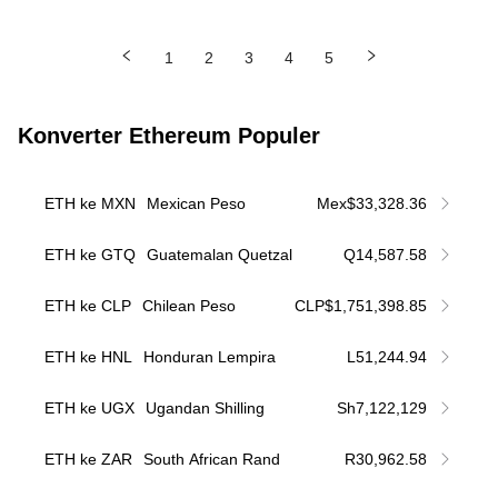
1
2
3
4
5
Konverter Ethereum Populer
ETH ke MXN
Mexican Peso
Mex$33,328.36
ETH ke GTQ
Guatemalan Quetzal
Q14,587.58
ETH ke CLP
Chilean Peso
CLP$1,751,398.85
ETH ke HNL
Honduran Lempira
L51,244.94
ETH ke UGX
Ugandan Shilling
Sh7,122,129
ETH ke ZAR
South African Rand
R30,962.58