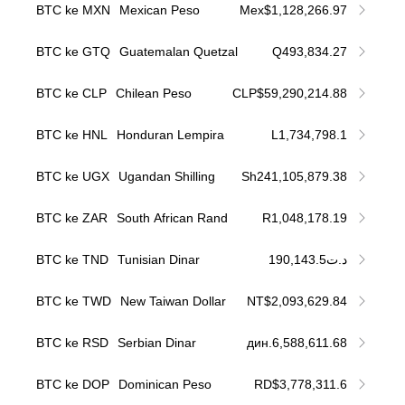
BTC ke MXN
Mexican Peso
Mex$1,128,266.97
BTC ke GTQ
Guatemalan Quetzal
Q493,834.27
BTC ke CLP
Chilean Peso
CLP$59,290,214.88
BTC ke HNL
Honduran Lempira
L1,734,798.1
BTC ke UGX
Ugandan Shilling
Sh241,105,879.38
BTC ke ZAR
South African Rand
R1,048,178.19
BTC ke TND
Tunisian Dinar
د.ت190,143.5
BTC ke TWD
New Taiwan Dollar
NT$2,093,629.84
BTC ke RSD
Serbian Dinar
дин.6,588,611.68
BTC ke DOP
Dominican Peso
RD$3,778,311.6