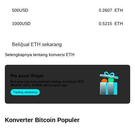
500
USD
0.2607
ETH
1000
USD
0.5215
ETH
Beli/jual ETH sekarang
Selengkapnya tentang konversi ETH
Pra pasar Bitget
Beli atau jual koin sebelum listing, termasuk SCR,
MAJOR, OGC, EIGEN, dan banyak lagi.
Trading sekarang
Konverter Bitcoin Populer