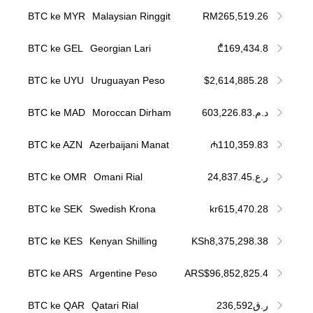
BTC ke MYR
Malaysian Ringgit
RM265,519.26
BTC ke GEL
Georgian Lari
₾169,434.8
BTC ke UYU
Uruguayan Peso
$2,614,885.28
BTC ke MAD
Moroccan Dirham
د.م.603,226.83
BTC ke AZN
Azerbaijani Manat
₼110,359.83
BTC ke OMR
Omani Rial
ر.ع.24,837.45
BTC ke SEK
Swedish Krona
kr615,470.28
BTC ke KES
Kenyan Shilling
KSh8,375,298.38
BTC ke ARS
Argentine Peso
ARS$96,852,825.4
BTC ke QAR
Qatari Rial
ر.ق236,592