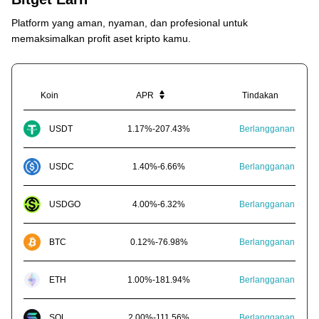
Platform yang aman, nyaman, dan profesional untuk
memaksimalkan profit aset kripto kamu.
Koin
APR
Tindakan
USDT
1.17
%
-
207.43
%
Berlangganan
USDC
1.40
%
-
6.66
%
Berlangganan
USDGO
4.00
%
-
6.32
%
Berlangganan
BTC
0.12
%
-
76.98
%
Berlangganan
ETH
1.00
%
-
181.94
%
Berlangganan
SOL
2.00
%
-
111.56
%
Berlangganan