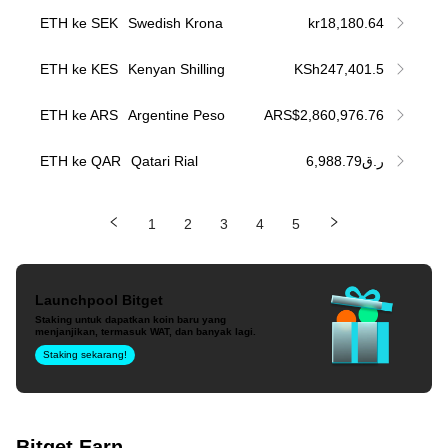
ETH ke SEK
Swedish Krona
kr18,180.64
ETH ke KES
Kenyan Shilling
KSh247,401.5
ETH ke ARS
Argentine Peso
ARS$2,860,976.76
ETH ke QAR
Qatari Rial
ر.ق6,988.79
1
2
3
4
5
Launchpool Bitget
Staking untuk dapatkan koin baru yang
menjanjikan, termasuk WAT, dan banyak lagi.
Staking sekarang!
Bitget Earn