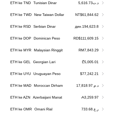
ETH ke TND
Tunisian Dinar
د.ت5,616.73
ETH ke TWD
New Taiwan Dollar
NT$61,844.62
ETH ke RSD
Serbian Dinar
дин.194,623.8
ETH ke DOP
Dominican Peso
RD$111,609.15
ETH ke MYR
Malaysian Ringgit
RM7,843.29
ETH ke GEL
Georgian Lari
₾5,005.01
ETH ke UYU
Uruguayan Peso
$77,242.21
ETH ke MAD
Moroccan Dirham
د.م.17,818.97
ETH ke AZN
Azerbaijani Manat
₼3,259.97
ETH ke OMR
Omani Rial
ر.ع.733.68