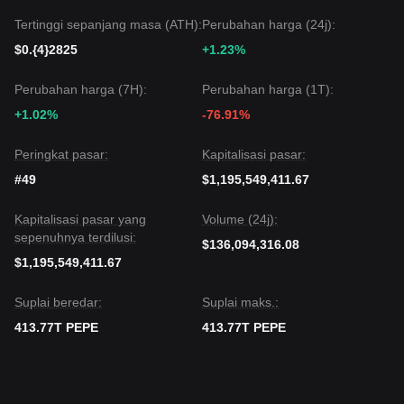
berlanjut atau pergerakan sideways dalam jangka pendek,
selama ia mempertahankan support kunci di
$0.00000820
,
Tertinggi sepanjang masa (ATH):
Perubahan harga (24j):
tren menengah diperkirakan tetap
Netral hingga Bullish
.
$0.{4}2825
+1.23%
Perubahan harga (7H):
Perubahan harga (1T):
+1.02%
-76.91%
Peringkat pasar:
Kapitalisasi pasar:
#49
$1,195,549,411.67
Kapitalisasi pasar yang
Volume (24j):
sepenuhnya terdilusi:
$136,094,316.08
$1,195,549,411.67
Suplai beredar:
Suplai maks.:
413.77T PEPE
413.77T PEPE