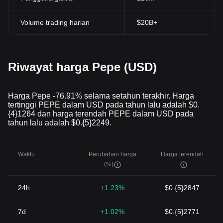
Volume trading harian
$20B+
Riwayat harga Pepe (USD)
Harga Pepe -76.91% selama setahun terakhir. Harga
tertinggi PEPE dalam USD pada tahun lalu adalah $0.
{4}1264 dan harga terendah PEPE dalam USD pada
tahun lalu adalah $0.{5}2249.
Waktu
Perubahan harga
Harga terendah
(%)
24h
+1.23%
$0.{5}2847
7d
+1.02%
$0.{5}2771