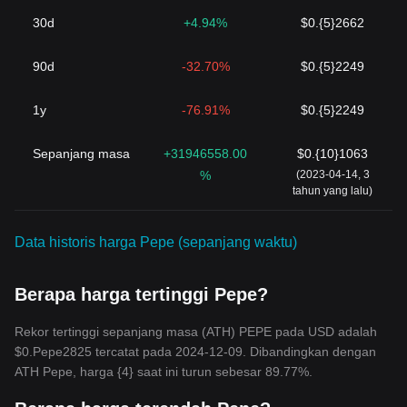
30d
+4.94%
$0.{5}2662
90d
-32.70%
$0.{5}2249
1y
-76.91%
$0.{5}2249
Sepanjang masa
+31946558.00
$0.{10}1063
%
(2023-04-14, 3
tahun yang lalu)
Data historis harga Pepe (sepanjang waktu)
Berapa harga tertinggi Pepe?
Rekor tertinggi sepanjang masa (ATH) PEPE pada USD adalah
$0.Pepe2825 tercatat pada 2024-12-09. Dibandingkan dengan
ATH Pepe, harga {4} saat ini turun sebesar 89.77%.