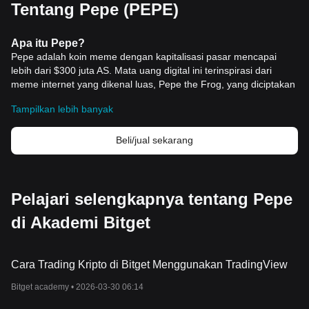
Tentang Pepe (PEPE)
Apa itu Pepe?
Pepe adalah koin meme dengan kapitalisasi pasar mencapai
lebih dari $300 juta AS. Mata uang digital ini terinspirasi dari
meme internet yang dikenal luas, Pepe the Frog, yang diciptakan
oleh seniman Matt Furie pada tahun 2005. Meme yang memiliki
Tampilkan lebih banyak
karakteris
tik "Feels Good Man" ini dengan cepat mendapatkan
daya tarik dan memantapkan dirinya sebagai ikon budaya
internet yang signifikan.
Beli/jual sekarang
Koin ini diperkenalkan ke pasar pada bulan April 2023, yang
bertujuan untuk menggabungkan manfaat terdesentralisasi dari
tekn
ologi blockchain dengan daya tarik universal meme Pepe.
Meskipun Pepe the Frog berawal dari lelucon internet yang tidak
Pelajari selengkapnya tentang Pepe
berbahaya, namun kemudian dikaitkan dengan berbagai
di Akademi Bitget
kelompok kontroversial pada pertengahan tahun 2010-an.
Kreator meme ini, Matt Furie,
sejak saat itu telah bekerja dengan
tekun untuk mendapatkan kembali citra aslinya yang tidak
berbahaya.
Cara Trading Kripto di Bitget Menggunakan TradingView
Sumber
Bitget academy •
2026-03-30 06:14
Situs web resmi:
https://www.pepe.vip/
Bagaimana Cara Kerja Pepe?