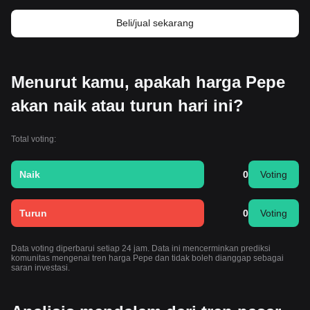
Beli/jual sekarang
Menurut kamu, apakah harga Pepe
akan naik atau turun hari ini?
Total voting:
Naik
0
Voting
Turun
0
Voting
Data voting diperbarui setiap 24 jam. Data ini mencerminkan prediksi
komunitas mengenai tren harga Pepe dan tidak boleh dianggap sebagai
saran investasi.