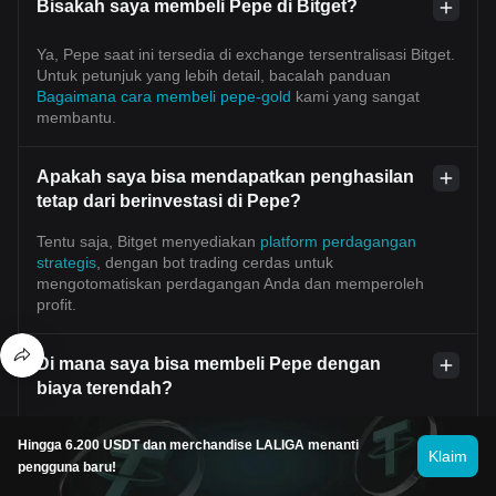
Bisakah saya membeli Pepe di Bitget?
Ya, Pepe saat ini tersedia di exchange tersentralisasi Bitget.
Untuk petunjuk yang lebih detail, bacalah panduan
Bagaimana cara membeli pepe-gold
kami yang sangat
membantu.
Apakah saya bisa mendapatkan penghasilan
tetap dari berinvestasi di Pepe?
Tentu saja, Bitget menyediakan
platform perdagangan
strategis
, dengan bot trading cerdas untuk
mengotomatiskan perdagangan Anda dan memperoleh
profit.
Di mana saya bisa membeli Pepe dengan
biaya terendah?
Dengan bangga kami umumkan bahwa
platform
Hingga 6.200 USDT dan merchandise LALIGA menanti
perdagangan strategis
kini telah tersedia di exchange
Klaim
pengguna baru!
Bitget. Bitget menawarkan biaya dan kedalaman
perdagangan terdepan di industri untuk memastikan