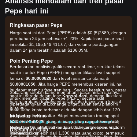
Analisis mendalam dari tren pasar
Pepe hari ini
Ringkasan pasar Pepe
Harga saat ini dari Pepe (PEPE) adalah $0.{​5}2889, dengan
perubahan 24 jam sebesar +1.23%. Kapitalisasi pasar saat
ini sekitar $1,195,549,411.67, dan volume perdagangan
dalam 24 jam terakhir adalah $136.09M.
Poin Penting Pepe
Berdasarkan analisis grafik secara real-time, struktur teknis
saat ini untuk Pepe (PEPE) mengidentifikasi level support
kunci di
$0.00000820
dan level resistance utama di
$0.00001050
. Jika harga PEPE menembus kisaran ini, hal
itu dapat memicu fase tren baru. Secara keseluruhan, pasar
Sekarang setelah kamu memahami pasar, inilah saatnya
saat ini berada dalam fase
Konsolidasi
, dengan fluktuasi
untuk memulai trading. Pepe (PEPE) secara aktif
harga terutama terkonsentrasi di zona teknis yang krusial
diperdagangkan di Exchange Bitget, salah satu platform
tersebut.
mata uang kripto terbesar di dunia dengan lebih dari 120
Indikator Teknis
juta pengguna terdaftar. Bitget menawarkan trading spot
RSI:
untuk PEPE/USDT dengan biaya yang sangat kompetitif,
Daftar akun Bitget gratis dan mulai trading sekarang!
Saat ini di
48
, yang menunjukkan momentum pasar
Netral
mulai dari 0% untuk maker dan 0,03% untuk taker. Platform
, tanpa pihak bull maupun bear yang sepenuhnya
Disclaimer risiko
mengendalikan.
ini mendukung lebih dari 1.300 mata uang kripto, termasuk
Analisis di atas didasarkan pada data grafik real-time dan