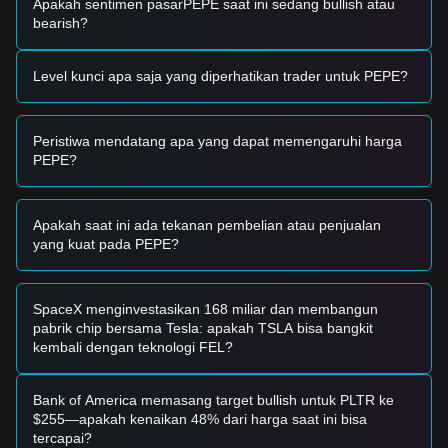
Apakah sentimen pasarPEPE saat ini sedang bullish atau
Zona Potensial untuk Beli
bearish?
• Jika harga PEPE mendekati
$0.00000820
dan
menunjukkan tanda-tanda stabilisasi atau pantulan, ini dapat
menjadi peluang beli jangka pendek.
Level kunci apa saja yang diperhatikan trader untuk PEPE?
• Jika harga PEPE menembus di atas
$0.00001050
dengan
peningkatan volume yang signifikan, hal itu dapat
mengonfirmasi dimulainya tren naik yang baru.
Peristiwa mendatang apa yang dapat memengaruhi harga
Skenario Risiko
PEPE?
• Jika harga PEPE jatuh di bawah
$0.00000800
, pasar dapat
memasuki fase penyesuaian jangka pendek yang lebih
dalam, berpotensi menguji support psikologis yang lebih
rendah.
Apakah saat ini ada tekanan pembelian atau penjualan
yang kuat pada PEPE?
Strategi Beli
Berdasarkan struktur pasar saat ini, analis menyarankan
strategi berikut:
Investor Konservatif
SpaceX menginvestasikan 168 miliar dan membangun
• Tunggu hingga harga PEPE mengalami pullback ke level
pabrik chip bersama Tesla: apakah TSLA bisa bangkit
support
$0.00000820
untuk membangun posisi secara
kembali dengan teknologi FEL?
bertahap.
• Alternatifnya, tunggu breakout yang sudah terkonfirmasi di
atas
$0.00001050
sebelum masuk saat terjadi retest.
Bank of America memasang target bullish untuk PLTR ke
Investor Berorientasi Tren
$255—apakah kenaikan 48% dari harga saat ini bisa
• Jika harga menembus resistance
$0.00001050
, tren bullish
tercapai?