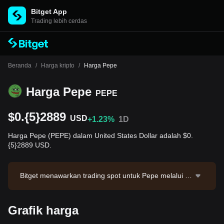
Bitget App
Trading lebih cerdas
Beranda
/
Harga kripto
/
Harga Pepe
Harga Pepe
PEPE
$0.{5}2889
USD
+1.23%
1D
Harga Pepe (PEPE) dalam United States Dollar adalah $0.
{5}2889 USD.
Bitget menawarkan trading spot untuk Pepe melalui p
asangan trading PEPE/USDT. Harga PEPE/USDT saat
ini adalah 0.000002887 dengan volume trading 24 ja
Grafik harga
m sebesar $2,418,187.18. Pepe memiliki kapitalisasi p
asar sebesar $1,195,549,411.67 dengan suplai bered