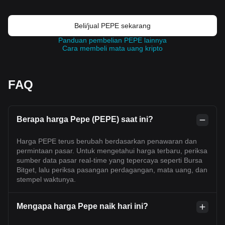
Beli/jual PEPE sekarang
Panduan pembelian PEPE lainnya
Cara membeli mata uang kripto
FAQ
Berapa harga Pepe (PEPE) saat ini?
Harga PEPE terus berubah berdasarkan penawaran dan
permintaan pasar. Untuk mengetahui harga terbaru, periksa
sumber data pasar real-time yang tepercaya seperti Bursa
Bitget, lalu periksa pasangan perdagangan, mata uang, dan
stempel waktunya.
Mengapa harga Pepe naik hari ini?