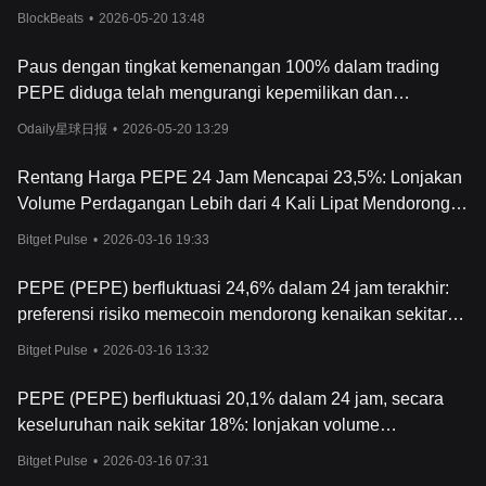
Sebesar 78%
koin PEPE menunjukkan momen-momen kenaikan yang
BlockBeats
•
2026-05-20 13:48
substansial, koin ini juga telah mengalami penurunan yang cukup
besar, y
ang menggambarkan sifat volatil dari investasi semacam
Paus dengan tingkat kemenangan 100% dalam trading
ini. Kapitalisasi pasar PEPE, meskipun mengesankan, masih
PEPE diduga telah mengurangi kepemilikan dan
kalah besar dibandingkan dengan koin-koin meme lain yang
melakukan cut loss, diperkirakan mengalami kerugian
sudah lebih dulu ada, yang mengindikasikan bahwa PEPE masih
Odaily星球日报
•
2026-05-20 13:29
berada di tahap awal perke
mbangannya.
sebesar 6,995 juta dolar AS.
Sebagai kesimpulan, nilai koin PEPE saat ini merupakan bukti
Rentang Harga PEPE 24 Jam Mencapai 23,5%: Lonjakan
kekuatan budaya dan komunitas di dunia mata uang kripto.
Volume Perdagangan Lebih dari 4 Kali Lipat Mendorong
Meskipun tidak memiliki dasar fundamental seperti yang terlihat
pada mata uang kripto lainnya, namun keberhasilannya tidak
Harga Rebound
Bitget Pulse
•
2026-03-16 19:33
dap
at diabaikan. Investor yang tertarik dengan token PEPE
hendaknya tetap waspada, dengan mengawasi grafik harga mata
PEPE (PEPE) berfluktuasi 24,6% dalam 24 jam terakhir:
uang kripto PEPE untuk mencari peluang dan tren potensial.
preferensi risiko memecoin mendorong kenaikan sekitar
20%
Bitget Pulse
•
2026-03-16 13:32
PEPE (PEPE) berfluktuasi 20,1% dalam 24 jam, secara
keseluruhan naik sekitar 18%: lonjakan volume
perdagangan sebesar 167% mendorong rebound
Bitget Pulse
•
2026-03-16 07:31