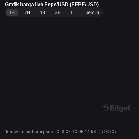
ar sebesar 413.77T PEPE. Sumber data: Exchange Bi
Grafik harga live Pepe/USD (PEPE/USD)
tget. Terakhir diperbarui: 2026-08-10 05:14:58.
1H
7H
1B
3B
1T
Semua
Terakhir diperbarui pada 2026-08-10 05:14:58
（UTC+0）