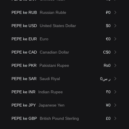
PEPE ke RUB
Russian Ruble
₽0
PEPE ke USD
United States Dollar
$0
PEPE ke EUR
Euro
€0
PEPE ke CAD
Canadian Dollar
C$0
PEPE ke PKR
Pakistani Rupee
₨0
PEPE ke SAR
Saudi Riyal
ر.س0
PEPE ke INR
Indian Rupee
₹0
PEPE ke JPY
Japanese Yen
¥0
PEPE ke GBP
British Pound Sterling
£0