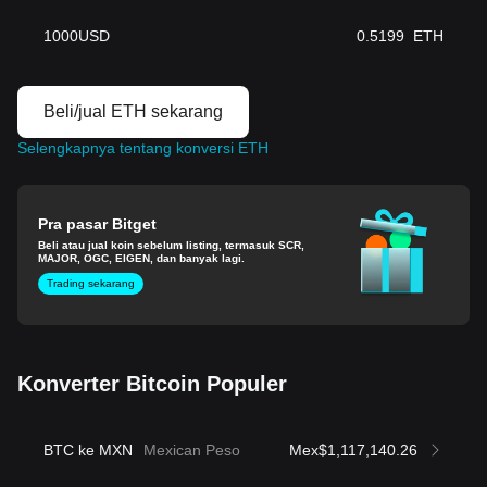
1000
USD
0.5199
ETH
Beli/jual ETH sekarang
Selengkapnya tentang konversi ETH
Pra pasar Bitget
Beli atau jual koin sebelum listing, termasuk SCR,
MAJOR, OGC, EIGEN, dan banyak lagi.
Trading sekarang
Konverter Bitcoin Populer
BTC ke MXN
Mexican Peso
Mex$1,117,140.26