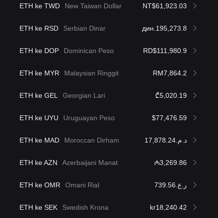
ETH ke TWD
New Taiwan Dollar
NT$61,923.03
ETH ke RSD
Serbian Dinar
дин.195,273.8
ETH ke DOP
Dominican Peso
RD$111,980.9
ETH ke MYR
Malaysian Ringgit
RM7,864.2
ETH ke GEL
Georgian Lari
₾5,020.19
ETH ke UYU
Uruguayan Peso
$77,476.59
ETH ke MAD
Moroccan Dirham
د.م.17,878.24
ETH ke AZN
Azerbaijani Manat
₼3,269.86
ETH ke OMR
Omani Rial
ر.ع.739.56
ETH ke SEK
Swedish Krona
kr18,240.42