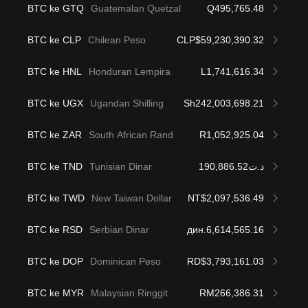
BTC ke GTQ
Guatemalan Quetzal
Q495,765.48
BTC ke CLP
Chilean Peso
CLP$59,230,390.32
BTC ke HNL
Honduran Lempira
L1,741,616.34
BTC ke UGX
Ugandan Shilling
Sh242,003,698.21
BTC ke ZAR
South African Rand
R1,052,925.04
BTC ke TND
Tunisian Dinar
د.ت190,886.52
BTC ke TWD
New Taiwan Dollar
NT$2,097,536.49
BTC ke RSD
Serbian Dinar
дин.6,614,565.16
BTC ke DOP
Dominican Peso
RD$3,793,161.03
BTC ke MYR
Malaysian Ringgit
RM266,386.31