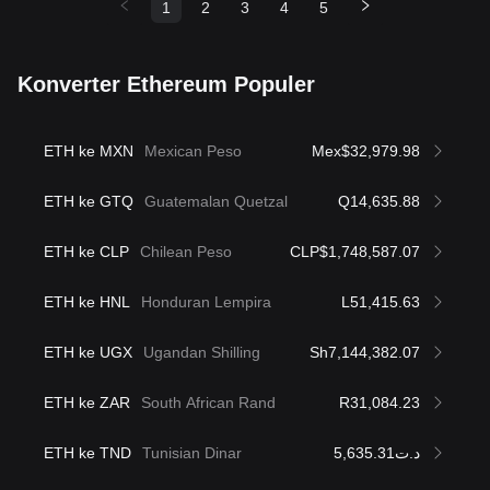
1
2
3
4
5
Konverter Ethereum Populer
ETH ke MXN
Mexican Peso
Mex$32,979.98
ETH ke GTQ
Guatemalan Quetzal
Q14,635.88
ETH ke CLP
Chilean Peso
CLP$1,748,587.07
ETH ke HNL
Honduran Lempira
L51,415.63
ETH ke UGX
Ugandan Shilling
Sh7,144,382.07
ETH ke ZAR
South African Rand
R31,084.23
ETH ke TND
Tunisian Dinar
د.ت5,635.31