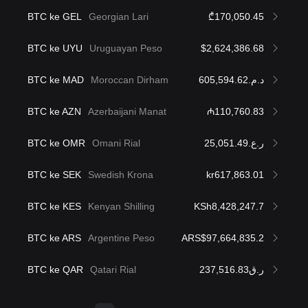
BTC ke GEL
Georgian Lari
₾170,050.45
BTC ke UYU
Uruguayan Peso
$2,624,386.68
BTC ke MAD
Moroccan Dirham
د.م.605,594.62
BTC ke AZN
Azerbaijani Manat
₼110,760.83
BTC ke OMR
Omani Rial
ر.ع.25,051.49
BTC ke SEK
Swedish Krona
kr617,863.01
BTC ke KES
Kenyan Shilling
KSh8,428,247.7
BTC ke ARS
Argentine Peso
ARS$97,664,835.2
BTC ke QAR
Qatari Rial
ر.ق237,516.83