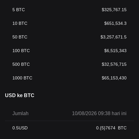
5
BTC
$
325,767.15
10
BTC
$
651,534.3
50
BTC
$
3,257,671.5
100
BTC
$
6,515,343
500
BTC
$
32,576,715
1000
BTC
$
65,153,430
USD ke BTC
Jumlah
10/08/2026 09:38 hari ini
0.5
USD
0.{5}7674
BTC