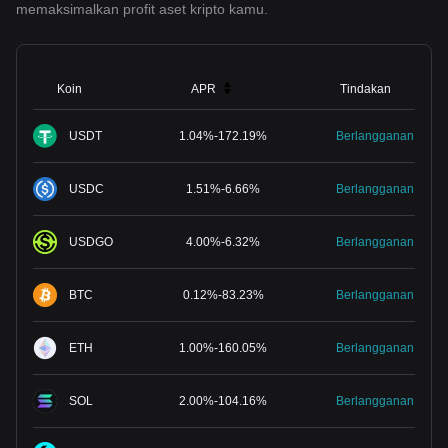
memaksimalkan profit aset kripto kamu.
Koin
APR
Tindakan
USDT
1.04
%
-
172.19
%
Berlangganan
USDC
1.51
%
-
6.66
%
Berlangganan
USDGO
4.00
%
-
6.32
%
Berlangganan
BTC
0.12
%
-
83.23
%
Berlangganan
ETH
1.00
%
-
160.05
%
Berlangganan
SOL
2.00
%
-
104.16
%
Berlangganan