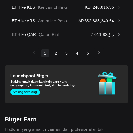
ETH ke KES
Kenyan Shilling
KSh248,816.95
ETH ke ARS
Argentine Peso
ARS$2,883,240.64
ETH ke QAR
Qatari Rial
ر.ق7,011.92
1
2
3
4
5
Launchpool Bitget
Staking untuk dapatkan koin baru yang
menjanjikan, termasuk WAT, dan banyak lagi.
Staking sekarang!
Bitget Earn
Platform yang aman, nyaman, dan profesional untuk