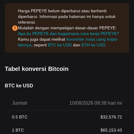
Harga PEPEYE belum diperbarui atau berhenti
diperbarui. Informasi pada halaman ini hanya untuk
referensi.
Mulailah dengan mempelajari dasar-dasar PEPEYE:
Apa itu PEPEYE dan bagaimana cara kerja PEPEYE?
Kamu juga dapat melihat
konverter mata uang kripto
lainnya
, seperti
BTC ke USD
dan
ETH ke USD
.
Tabel konversi Bitcoin
BTC ke USD
Jumlah
10/08/2026 09:38 hari ini
0.5
BTC
$
32,576.72
1
BTC
$
65,153.43