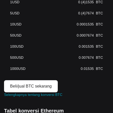
1
USD
0.{4}1535
BTC
5
USD
0.{4}7674
BTC
10
USD
0.0001535
BTC
50
USD
0.0007674
BTC
100
USD
0.001535
BTC
500
USD
0.007674
BTC
1000
USD
0.01535
BTC
Beli/jual BTC sekarang
Selengkapnya tentang konversi BTC
Tabel konversi Ethereum