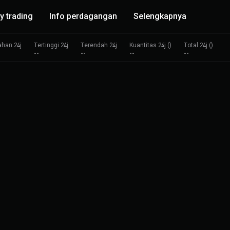
y trading
Info perdagangan
Selengkapnya
ahan 24j
Tertinggi 24j
Terendah 24j
Kuantitas 24j ()
Total 24j ()
--
--
--
--