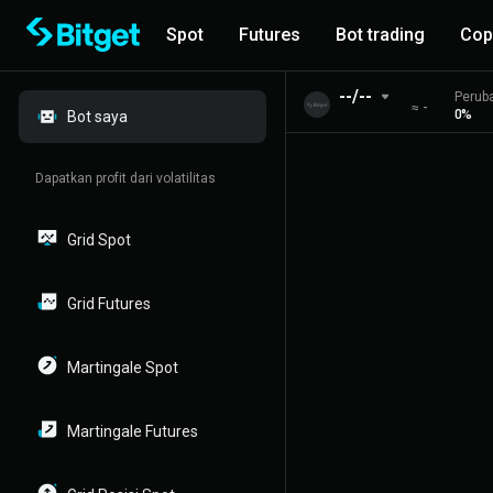
Spot
Futures
Bot trading
Cop
--/--
Perub
≈
-
0%
Bot saya
Dapatkan profit dari volatilitas
Grid Spot
Grid Futures
Martingale Spot
Martingale Futures