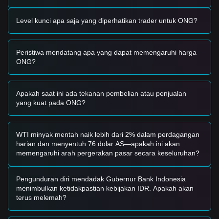
Zona Beli Potensial
• Jika harga ONG mendekati rentang
$0.3150 - $0.3200
dan
Level kunci apa saja yang diperhatikan trader untuk ONG?
menunjukkan tanda-tanda stabilisasi, hal tersebut dapat
menawarkan peluang beli jangka pendek.
• Jika harga ONG menembus
$0.3880
dengan peningkatan
Peristiwa mendatang apa yang dapat memengaruhi harga
volume perdagangan yang signifikan, hal tersebut akan
ONG?
mengonfirmasi tren naik baru.
Skenario Risiko
• Jika harga ONG jatuh di bawah
$0.3100
, pasar mungkin
memasuki fase koreksi jangka pendek, yang berpotensi
Apakah saat ini ada tekanan pembelian atau penjualan
menguji zona likuiditas yang lebih rendah.
yang kuat pada ONG?
Strategi Beli
Berdasarkan struktur pasar saat ini, strategi berikut
disarankan:
WTI minyak mentah naik lebih dari 2% dalam perdagangan
Investor Konservatif
harian dan menyentuh 76 dolar AS—apakah ini akan
• Tunggu hingga harga ONG retracement ke level support
memengaruhi arah pergerakan pasar secara keseluruhan?
$0.3150
dan cari pantulan sebelum masuk secara bertahap.
• Atau, tunggu breakout yang dikonfirmasi dan penutupan
candle di atas resistensi
$0.3880
sebelum mengikuti tren.
Pengunduran diri mendadak Gubernur Bank Indonesia
Investor Tren
menimbulkan ketidakpastian kebijakan IDR. Apakah akan
• Jika harga menembus resistensi
$0.3880
, tren bullish baru
terus melemah?
mungkin terbentuk. Target harga berikutnya untuk fase ini
adalah sekitar
$0.4250
.