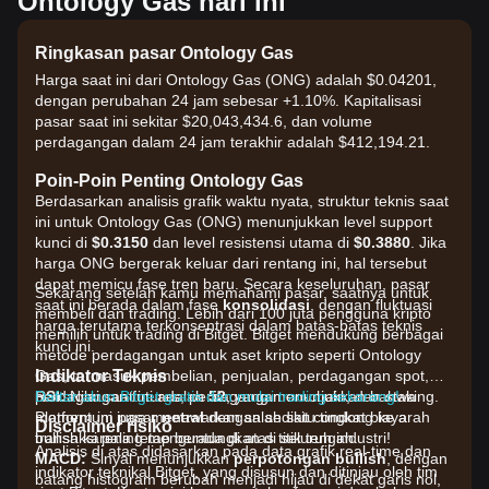
Ontology Gas hari ini
Ringkasan pasar Ontology Gas
Harga saat ini dari Ontology Gas (ONG) adalah $0.04201,
dengan perubahan 24 jam sebesar +1.10%. Kapitalisasi
pasar saat ini sekitar $20,043,434.6, dan volume
perdagangan dalam 24 jam terakhir adalah $412,194.21.
Poin-Poin Penting Ontology Gas
Berdasarkan analisis grafik waktu nyata, struktur teknis saat
ini untuk Ontology Gas (ONG) menunjukkan level support
kunci di
$0.3150
dan level resistensi utama di
$0.3880
. Jika
harga ONG bergerak keluar dari rentang ini, hal tersebut
dapat memicu fase tren baru. Secara keseluruhan, pasar
Sekarang setelah kamu memahami pasar, saatnya untuk
saat ini berada dalam fase
konsolidasi
, dengan fluktuasi
membeli dan trading. Lebih dari 100 juta pengguna kripto
harga terutama terkonsentrasi dalam batas-batas teknis
memilih untuk trading di Bitget. Bitget mendukung berbagai
kunci ini.
metode perdagangan untuk aset kripto seperti Ontology
Indikator Teknis
Gas, termasuk pembelian, penjualan, perdagangan spot,
RSI:
perdagangan futures, perdagangan on-chain, dan staking.
Daftar akun Bitget gratis dan mulai trading sekarang!
Nilai saat ini adalah
52
, yang menunjukkan bahwa
momentum pasar
Platform ini juga menawarkan salah satu tingkat biaya
netral
dengan sedikit condong ke arah
Disclaimer risiko
bullish karena tetap berada di atas titik tengah.
transaksi paling menguntungkan di seluruh industri!
Analisis di atas didasarkan pada data grafik real-time dan
MACD:
Sinyal menunjukkan
perpotongan bullish
, dengan
indikator teknikal Bitget, yang disusun dan ditinjau oleh tim
batang histogram berubah menjadi hijau di dekat garis nol,