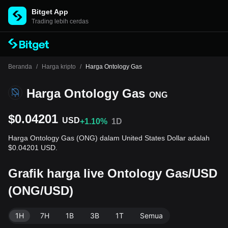
Bitget App
Trading lebih cerdas
Beranda
/
Harga kripto
/
Harga Ontology Gas
Harga Ontology Gas
ONG
$0.04201
USD
+1.10%
1D
Harga Ontology Gas (ONG) dalam United States Dollar adalah
$0.04201 USD.
Grafik harga live Ontology Gas/USD
(ONG/USD)
1H
7H
1B
3B
1T
Semua