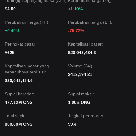
Tertinggi sepanjang masa (ATH):
Perubahan harga (24j):
diharapkan tetap
bullish atau range-bound dengan bias
naik
.
$4.59
+1.10%
Perubahan harga (7H):
Perubahan harga (1T):
+0.40%
-75.72%
Peringkat pasar:
Kapitalisasi pasar:
#625
$20,043,434.6
Kapitalisasi pasar yang
Volume (24j):
sepenuhnya terdilusi:
$412,194.21
$20,043,434.6
Suplai beredar:
Suplai maks.:
477.12M ONG
1.00B ONG
Total suplai:
Tingkat peredaran:
800.00M ONG
59%