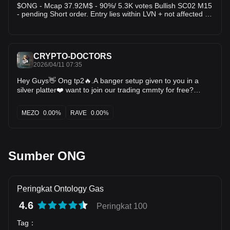
$ONG - Mcap 37.92M$ - 90%/ 5.3K votes Bullish SC02 M15
- pending Short order. Entry lies within LVN + not affected by
any weak zone, the current resistance zone is
approximately 0.79% wide. The downtrend has lasted for 17
hours 15 minutes, with the largest recorded price decline at
3.53%. If price breaks above this resistance zone, there is a
high probability that the trend will reverse to the upside.
CRYPTO-DOCTORS
#TradingSetup #CryptoInsights
2026/04/11 07:35
Hey Guys👋 Ong tp2🔥.A banger setup given to you in a
silver platter❤️ want to join our trading cmmty for free?
comment bilow👇 $NIGHT $MEZO $RAVE
MEZO
0.00%
RAVE
0.00%
Sumber ONG
Peringkat Ontology Gas
4.6
Peringkat 100
Tag
：