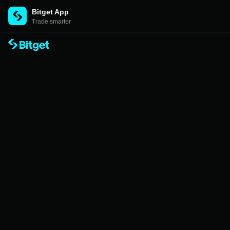
Bitget App
Trade smarter
Bitget TraderPro