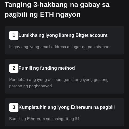
Tanging 3-hakbang na gabay sa
pagbili ng ETH ngayon
1
Lumikha ng iyong libreng Bitget account
Ibigay ang iyong email address at lugar ng paninirahan.
2
Pumili ng funding method
Pondohan ang iyong account gamit ang iyong gustong
paraan ng pagbabayad.
3
Kumpletuhin ang iyong Ethereum na pagbili
Bumili ng Ethereum sa kasing liit ng $1.