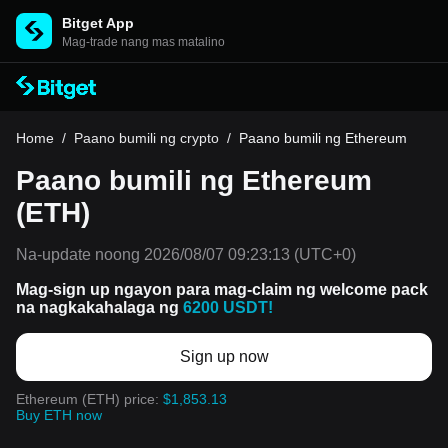
Bitget App
Mag-trade nang mas matalino
Home
/
Paano bumili ng crypto
/
Paano bumili ng Ethereum
Paano bumili ng Ethereum
(ETH)
Na-update noong
2026/08/07 09:23:13
(UTC+0)
Mag-sign up ngayon para mag-claim ng welcome pack
na nagkakahalaga ng
6200 USDT!
Sign up now
Ethereum (ETH) price:
$1,853.13
Buy ETH now