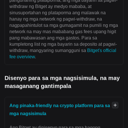
pangunahing plataporma, ang mga bayarin sa pagwi-
withdraw ng Bitget ay medyo mababa, at
sinusuportahan ng plataporma ang malawak na
hanay ng mga network ng pagwi-withdraw, na
nagpapahintulot sa mga gumagamit na pumili ng mga
network na may mas mababang gas fees upang higit
pang mabawasan ang mga gastos. Para sa
kumpletong list ng mga bayarin sa deposito at pagwi-
withdraw, mangyaring sumangguni sa
Bitget's official
fee overview
.
Disenyo para sa mga nagsisimula, na may
masaganang gantimpala
Ang pinaka-friendly na crypto platform para sa
mga nagsisimula
Ang Bitget ay dinisenyo para sa mga bagong