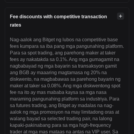
Fee discounts with competitive transaction
rates
Nag-aalok ang Bitget ng lubos na competitive base
fees kumpara sa iba pang mga pangunahing platform.
Para sa spot trading, ang parehong maker at taker
fees ay nakatakda sa 0.1%. Ang mga gumagamit na
nagbabayad ng mga bayarin sa transaksyon gamit
ang BGB ay maaaring magtamasa ng 20% ​​na
diskwento, na magbabawas sa parehong bayarin ng
maker at taker sa 0.08%. Ang mga diskwentong spot
fee na ito ay mas mababa kaysa sa mga nasa
maraming pangunahing platform sa industriya. Para
sa futures trading, ang Bitget ay madalas na nag-
aalok ng mga promosyon na may limitadong oras at
walang bayad sa selected trading pair, na lalong
kapaki-pakinabang para sa mga high-frequency
trader at mga mas mataas na antas na VIP user. Sa