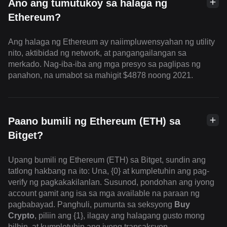
Ano ang tumutukoy sa halaga ng
Ethereum?
Ang halaga ng Ethereum ay naiimpluwensyahan ng utility
nito, aktibidad ng network, at pangangailangan sa
merkado. Nag-iba-iba ang mga presyo sa paglipas ng
panahon, na umabot sa mahigit $4878 noong 2021.
Paano bumili ng Ethereum (ETH) sa
Bitget?
Upang bumili ng Ethereum (ETH) sa Bitget, sundin ang
tatlong hakbang na ito: Una, {0} at kumpletuhin ang pag-
verify ng pagkakakilanlan. Susunod, pondohan ang iyong
account gamit ang isa sa mga available na paraan ng
pagbabayad. Panghuli, pumunta sa seksyong
Buy
Crypto
, piliin ang {1}, ilagay ang halagang gusto mong
bilhin, at kumpletuhin ang iyong transaksyon.