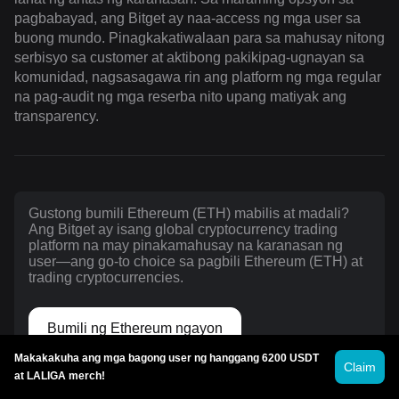
pagbabayad, ang Bitget ay naa-access ng mga user sa
buong mundo. Pinagkakatiwalaan para sa mahusay nitong
serbisyo sa customer at aktibong pakikipag-ugnayan sa
komunidad, nagsasagawa rin ang platform ng mga regular
na pag-audit ng mga reserba nito upang matiyak ang
transparency.
Gustong bumili Ethereum (ETH) mabilis at madali?
Ang Bitget ay isang global cryptocurrency trading
platform na may pinakamahusay na karanasan ng
user—ang go-to choice sa pagbili Ethereum (ETH) at
trading cryptocurrencies.
Bumili ng Ethereum ngayon
Makakakuha ang mga bagong user ng hanggang 6200 USDT
Claim
at LALIGA merch!
Mga aktibidad sa pamumuhunan ng Cryptocurrency,