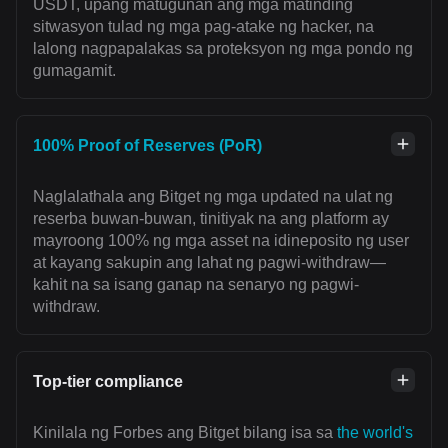
USDT, upang matugunan ang mga matinding
sitwasyon tulad ng mga pag-atake ng hacker, na
lalong nagpapalakas sa proteksyon ng mga pondo ng
gumagamit.
100% Proof of Reserves (PoR)
Naglalathala ang Bitget ng mga updated na ulat ng
reserba buwan-buwan, tinitiyak na ang platform ay
mayroong 100% ng mga asset na idineposito ng user
at kayang sakupin ang lahat ng pagwi-withdraw—
kahit na sa isang ganap na senaryo ng pagwi-
withdraw.
Top-tier compliance
Kinilala ng Forbes ang Bitget bilang isa sa
the world's