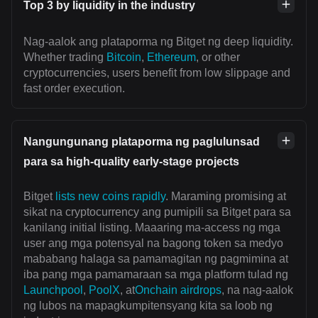
Top 3 by liquidity in the industry
Nag-aalok ang plataporma ng Bitget ng deep liquidity.
Whether trading
Bitcoin
,
Ethereum
, or other
cryptocurrencies, users benefit from low slippage and
fast order execution.
Nangungunang plataporma ng paglulunsad
para sa high-quality early-stage projects
Bitget
lists new coins rapidly
. Maraming promising at
sikat na cryptocurrency ang pumipili sa Bitget para sa
kanilang initial listing. Maaaring ma-access ng mga
user ang mga potensyal na bagong token sa medyo
mababang halaga sa pamamagitan ng pagmimina at
iba pang mga pamamaraan sa mga platform tulad ng
Launchpool
,
PoolX
, at
Onchain airdrops
, na nag-aalok
ng lubos na mapagkumpitensyang kita sa loob ng