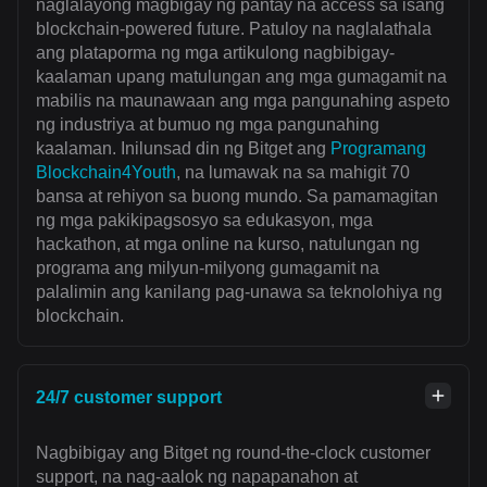
naglalayong magbigay ng pantay na access sa isang
blockchain-powered future. Patuloy na naglalathala
ang plataporma ng mga artikulong nagbibigay-
kaalaman upang matulungan ang mga gumagamit na
mabilis na maunawaan ang mga pangunahing aspeto
ng industriya at bumuo ng mga pangunahing
kaalaman. Inilunsad din ng Bitget ang
Programang
Blockchain4Youth
, na lumawak na sa mahigit 70
bansa at rehiyon sa buong mundo. Sa pamamagitan
ng mga pakikipagsosyo sa edukasyon, mga
hackathon, at mga online na kurso, natulungan ng
programa ang milyun-milyong gumagamit na
palalimin ang kanilang pag-unawa sa teknolohiya ng
blockchain.
24/7 customer support
Nagbibigay ang Bitget ng round-the-clock customer
support, na nag-aalok ng napapanahon at