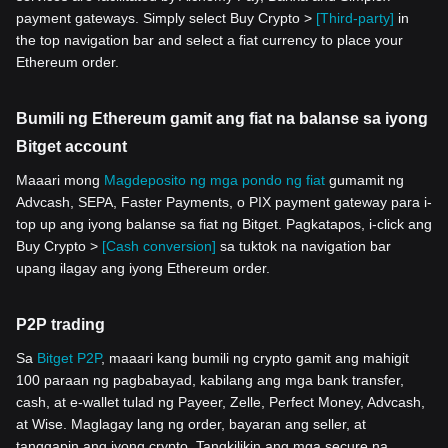
payment gateways. Simply select Buy Crypto >
[Third-party]
in
the top navigation bar and select a fiat currency to place your
Ethereum order.
Bumili ng Ethereum gamit ang fiat na balanse sa iyong
Bitget account
Maaari mong
Magdeposito ng mga pondo ng fiat
gumamit ng
Advcash, SEPA, Faster Payments, o PIX payment gateway para i-
top up ang iyong balanse sa fiat ng Bitget. Pagkatapos, i-click ang
Buy Crypto >
[Cash conversion]
sa tuktok na navigation bar
upang ilagay ang iyong Ethereum order.
P2P trading
Sa
Bitget P2P
, maaari kang bumili ng crypto gamit ang mahigit
100 paraan ng pagbabayad, kabilang ang mga bank transfer,
cash, at e-wallet tulad ng Payeer, Zelle, Perfect Money, Advcash,
at Wise. Maglagay lang ng order, bayaran ang seller, at
tanggapin ang iyong crypto. Tangkilikin ang mga secure na