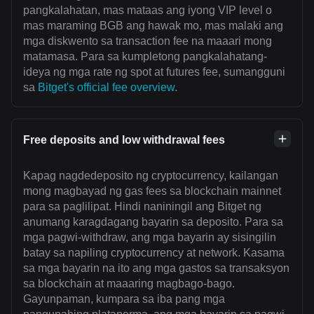
pangkalahatan, mas mataas ang iyong VIP level o
mas maraming BGB ang hawak mo, mas malaki ang
mga diskwento sa transaction fee na maaari mong
matamasa. Para sa kumpletong pangkalahatang-
ideya ng mga rate ng spot at futures fee, sumangguni
sa
Bitget's official fee overview
.
Free deposits and low withdrawal fees
Kapag nagdedeposito ng cryptocurrency, kailangan
mong magbayad ng gas fees sa blockchain mainnet
para sa paglilipat. Hindi naniningil ang Bitget ng
anumang karagdagang bayarin sa deposito. Para sa
mga pagwi-withdraw, ang mga bayarin ay sisingilin
batay sa napiling cryptocurrency at network. Kasama
sa mga bayarin na ito ang mga gastos sa transaksyon
sa blockchain at maaaring magbago-bago.
Gayunpaman, kumpara sa iba pang mga