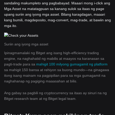
sandaling makumpleto ang pagbabayad. Maaari mong i-click ang
Mga Asset na matatagpuan sa kanang sulok sa itaas ng page
upang suriin ang iyong mga asset. Bilang karagdagan, maaari
kang bumili, magdeposito, mag-convert, mag-trade, at bawiin ang
mga ito.
Suriin ang iyong mga asset
Ipinagmamalaki ng Bitget ang isang high-efficiency trading
engine, na naghahatid ng mabilis at maayos na karanasan sa
pagti-trade para sa
mahigit 100 milyong gumagamit ng platform
sa mahigit 150 bansa at rehiyon sa buong mundo—na ginagawa
itong isang mainam na pagpipilian para sa mga gumagamit na
naghahanap ng pagiging maaasahan at bilis.
Ang gabay sa pagbili ng cryptocurrency sa itaas ay sinuri na ng
Bitget research team at ng Bitget legal team.