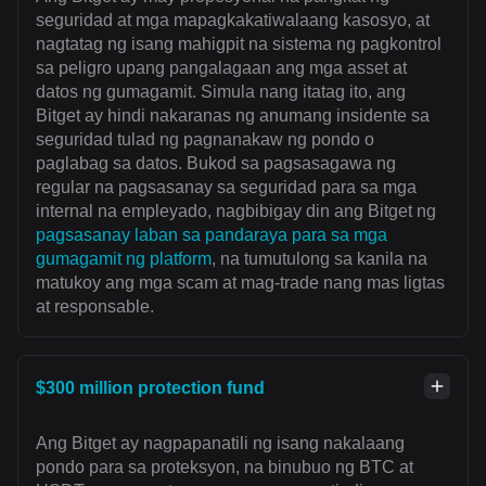
seguridad at mga mapagkakatiwalaang kasosyo, at
nagtatag ng isang mahigpit na sistema ng pagkontrol
sa peligro upang pangalagaan ang mga asset at
datos ng gumagamit. Simula nang itatag ito, ang
Bitget ay hindi nakaranas ng anumang insidente sa
seguridad tulad ng pagnanakaw ng pondo o
paglabag sa datos. Bukod sa pagsasagawa ng
regular na pagsasanay sa seguridad para sa mga
internal na empleyado, nagbibigay din ang Bitget ng
pagsasanay laban sa pandaraya para sa mga
gumagamit ng platform
, na tumutulong sa kanila na
matukoy ang mga scam at mag-trade nang mas ligtas
at responsable.
$300 million protection fund
Ang Bitget ay nagpapanatili ng isang nakalaang
pondo para sa proteksyon, na binubuo ng BTC at