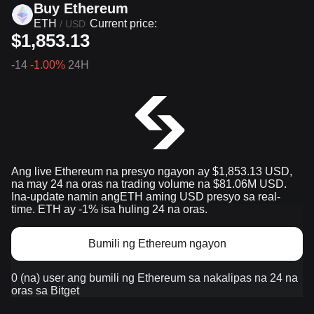
Buy Ethereum
ETH
Current price:
/
USD
$1,853.13
-14
-1.00%
24H
Ang live Ethereum na presyo ngayon ay $1,853.13 USD,
na may 24 na oras na trading volume na $81.06M USD.
Ina-update namin angETH aming USD presyo sa real-
time. ETH ay -1% isa huling 24 na oras.
Bumili ng Ethereum ngayon
0 (na) user ang bumili ng Ethereum sa nakalipas na 24 na
oras sa Bitget