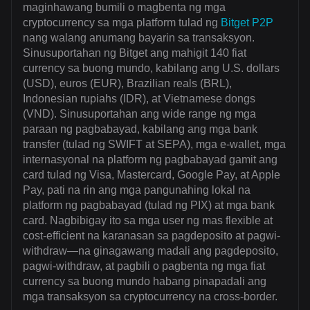
maginhawang bumili o magbenta ng mga
cryptocurrency sa mga platform tulad ng
Bitget P2P
nang walang anumang bayarin sa transaksyon.
Sinusuportahan ng Bitget ang mahigit 140 fiat
currency sa buong mundo, kabilang ang U.S. dollars
(USD), euros (EUR), Brazilian reals (BRL),
Indonesian rupiahs (IDR), at Vietnamese dongs
(VND). Sinusuportahan ang wide range ng mga
paraan ng pagbabayad, kabilang ang mga bank
transfer (tulad ng SWIFT at SEPA), mga e-wallet, mga
internasyonal na platform ng pagbabayad gamit ang
card tulad ng Visa, Mastercard, Google Pay, at Apple
Pay, pati na rin ang mga pangunahing lokal na
platform ng pagbabayad (tulad ng PIX) at mga bank
card. Nagbibigay ito sa mga user ng mas flexible at
cost-efficient na karanasan sa pagdeposito at pagwi-
withdraw—na ginagawang madali ang pagdeposito,
pagwi-withdraw, at pagbili o pagbenta ng mga fiat
currency sa buong mundo habang pinapadali ang
mga transaksyon sa cryptocurrency na cross-border.