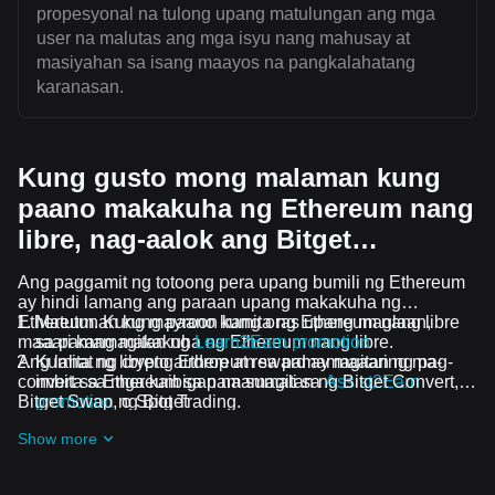
propesyonal na tulong upang matulungan ang mga
user na malutas ang mga isyu nang mahusay at
masiyahan sa isang maayos na pangkalahatang
karanasan.
Kung gusto mong malaman kung
paano makakuha ng Ethereum nang
libre, nag-aalok ang Bitget…
Ang paggamit ng totoong pera upang bumili ng Ethereum
ay hindi lamang ang paraan upang makakuha ng
Ethereum. Kung mayroon kang oras upang maglaan,
Matutunan kung paano kumita ng Ethereum nang libre
maaari kang makakuha ng Ethereum nang libre.
sa pamamagitan ng
Learn2Earn promotion
Ang lahat ng crypto airdrop at reward ay maaaring ma-
Kumita ng libreng Ethereum sa pamamagitan ng pag-
convert sa Ethereum sa pamamagitan ng Bitget Convert,
imbita sa mga kaibigan na sumali sa
Assist2Earn
Bitget Swap, o Spot Trading.
promotion
ng Bitget
Makatanggap ng libreng Ethereum airdrops sa
Show more
pamamagitan ng pagsali sa
Patuloy na mga hamon at
promosyon