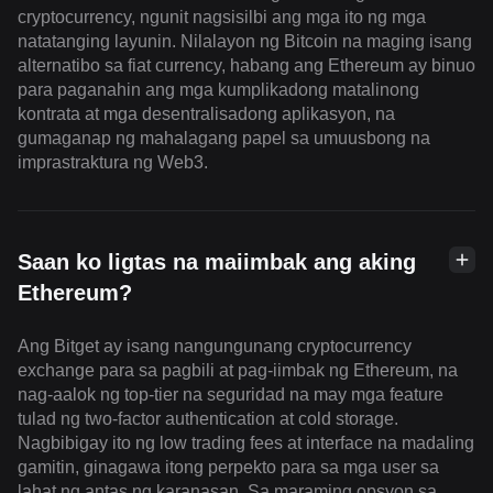
cryptocurrency, ngunit nagsisilbi ang mga ito ng mga
natatanging layunin. Nilalayon ng Bitcoin na maging isang
alternatibo sa fiat currency, habang ang Ethereum ay binuo
para paganahin ang mga kumplikadong matalinong
kontrata at mga desentralisadong aplikasyon, na
gumaganap ng mahalagang papel sa umuusbong na
imprastraktura ng Web3.
Saan ko ligtas na maiimbak ang aking
Ethereum?
Ang Bitget ay isang nangungunang cryptocurrency
exchange para sa pagbili at pag-iimbak ng Ethereum, na
nag-aalok ng top-tier na seguridad na may mga feature
tulad ng two-factor authentication at cold storage.
Nagbibigay ito ng low trading fees at interface na madaling
gamitin, ginagawa itong perpekto para sa mga user sa
lahat ng antas ng karanasan. Sa maraming opsyon sa