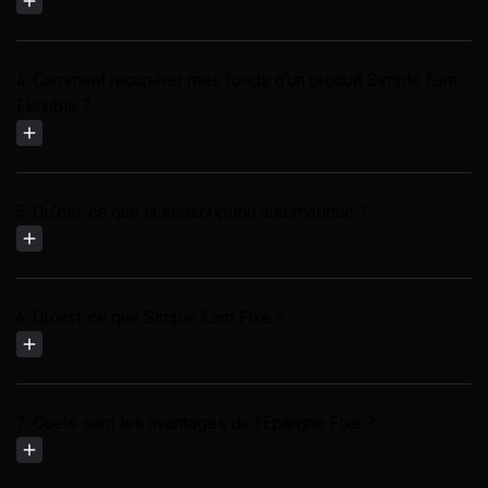
4. Comment récupérer mes fonds d'un produit Simple Earn
Flexible ?
5. Qu'est-ce que la souscription automatique ?
6. Qu'est-ce que Simple Earn Fixe ?
7. Quels sont les avantages de l'Épargne Fixe ?