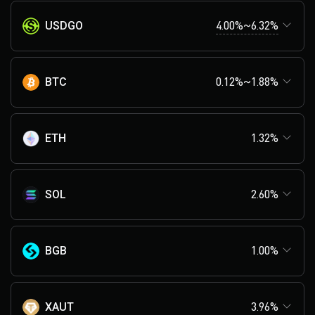
4.00%~6.32%
USDGO
BTC
0.12%~1.88%
ETH
1.32%
SOL
2.60%
BGB
1.00%
XAUT
3.96%