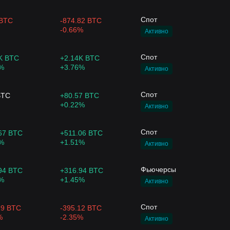
Спот
$2.03M
$1.2M
 BTC
-874.82 BTC
-0.66%
Активно
Спот
K BTC
+2.14K BTC
ITW
$623.53M
$0.00
%
+3.76%
Активно
Спот
BTC
+80.57 BTC
+0.22%
Активно
Спот
67 BTC
+511.06 BTC
%
+1.51%
Активно
Фьючерсы
94 BTC
+316.94 BTC
%
+1.45%
Активно
Спот
19 BTC
-395.12 BTC
%
-2.35%
Активно