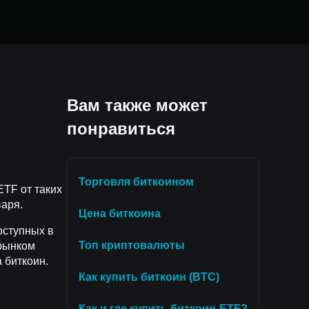
е
Вам также может
понравиться
Торговля биткоином
TF от таких
варя.
Цена биткоина
оступных в
Топ криптовалюты
 рынком
 биткоин.
Как купить биткоин (BTC)
Как и где купить биткоин-ETF?