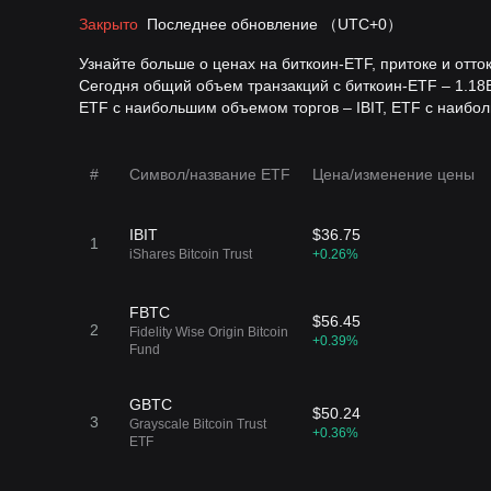
Закрыто
Последнее обновление
（UTC+0）
Узнайте больше о ценах на биткоин-ETF, притоке и отто
Сегодня общий объем транзакций с биткоин-ETF – 1.18
ETF с наибольшим объемом торгов – IBIT, ETF с наибол
#
Символ/название ETF
Цена/изменение цены
IBIT
$36.75
1
iShares Bitcoin Trust
+0.26%
FBTC
$56.45
2
Fidelity Wise Origin Bitcoin
+0.39%
Fund
GBTC
$50.24
3
Grayscale Bitcoin Trust
+0.36%
ETF