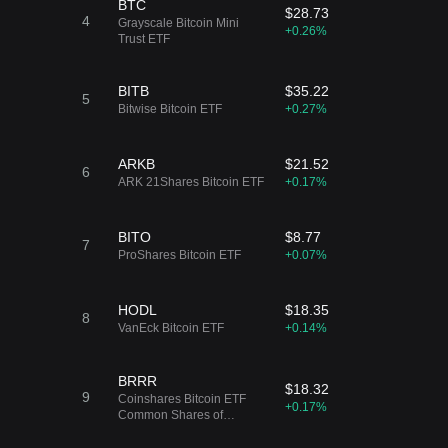
BTC
$28.73
4
Grayscale Bitcoin Mini
+0.26%
Trust ETF
BITB
$35.22
5
Bitwise Bitcoin ETF
+0.27%
ARKB
$21.52
6
ARK 21Shares Bitcoin ETF
+0.17%
BITO
$8.77
7
ProShares Bitcoin ETF
+0.07%
HODL
$18.35
8
VanEck Bitcoin ETF
+0.14%
BRRR
$18.32
9
Coinshares Bitcoin ETF
+0.17%
Common Shares of
Beneficial Interest