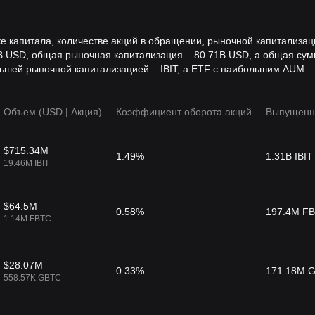
ке капитала, количестве акций в обращении, рыночной капитализац
B USD, общая рыночная капитализация – 80.71B USD, а общая сум
ьшей рыночной капитализацией – IBIT, а ETF с наибольшим AUM – 
Объем (USD | Акция)
Коэффициент оборота акций
Выпущенн
$715.34M
1.49%
1.31B IBIT
19.46M IBIT
$64.5M
0.58%
197.4M F
1.14M FBTC
$28.07M
0.33%
171.18M 
558.57K GBTC