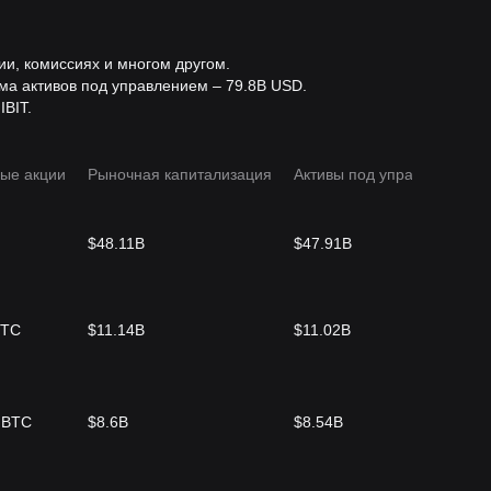
ии, комиссиях и многом другом.
ма активов под управлением – 79.8B USD.
IBIT.
ые акции
Рыночная капитализация
Активы под управлением
$48.11B
$47.91B
BTC
$11.14B
$11.02B
GBTC
$8.6B
$8.54B