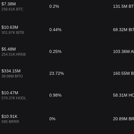
$7.38M
0.2%
131.5M B
256.61K BTC
$10.63M
0.44%
68.32M BI
301.87K BITB
$5.48M
0.25%
103.36M 
254.51K ARKB
$334.15M
23.72%
160.55M B
38.08M BITO
$10.47M
0.98%
58.31M H
570.37K HODL
$10.91K
0%
20.89M B
595 BRRR