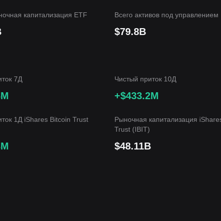
очная капитализация ETF
Всего активов под управлением
B
$79.8B
иток 7Д
Чистый приток 10Д
6M
+$433.2M
ток 1Д iShares Bitcoin Trust
Рыночная капитализация iShares
Trust (IBIT)
3M
$48.11B