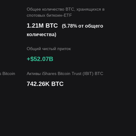
Общее количество BTC, хранящихся в
спотовых биткоин-ETF
1.21M BTC
(5.78% от общего
количества)
Общий чистый приток
+$52.07B
 Bitcoin
Активы iShares Bitcoin Trust (IBIT) BTC
742.26K BTC