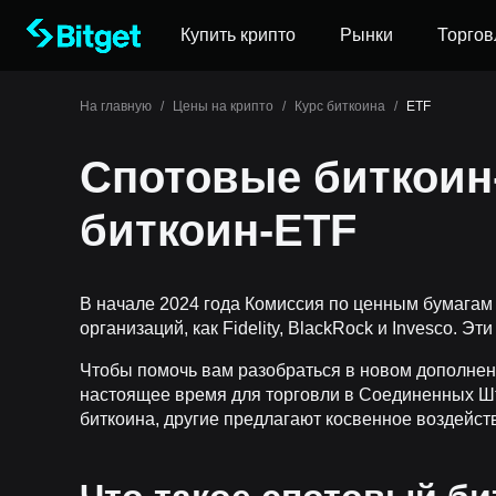
Купить крипто
Рынки
Торгов
На главную
/
Цены на крипто
/
Курс биткоина
/
ETF
Спотовые биткоин-
биткоин-ETF
В начале 2024 года Комиссия по ценным бумагам
организаций, как Fidelity, BlackRock и Invesco. Э
Чтобы помочь вам разобраться в новом дополнении
настоящее время для торговли в Соединенных Шт
биткоина, другие предлагают косвенное воздейст