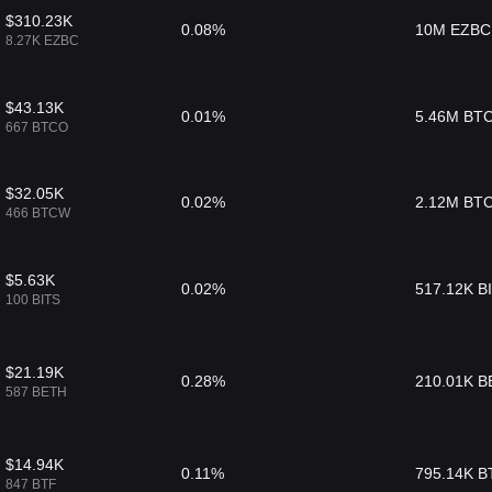
$310.23K
0.08%
10M EZBC
8.27K EZBC
$43.13K
0.01%
5.46M BT
667 BTCO
$32.05K
0.02%
2.12M BT
466 BTCW
$5.63K
0.02%
517.12K B
100 BITS
$21.19K
0.28%
210.01K 
587 BETH
$14.94K
0.11%
795.14K B
847 BTF