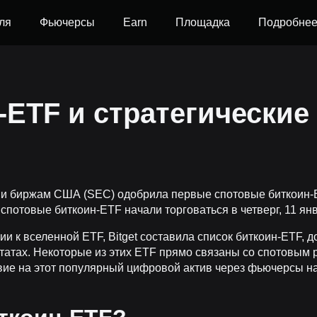
ля
Фьючерсы
Earn
Площадка
Подробне
ETF и стратегические
 и биржам США (SEC) одобрила первые спотовые биткоин-E
ти спотовые биткоин-ETF начали торговаться в четверг, 11 ян
 к вселенной ETF, Bitget составила список биткоин-ETF, д
атах. Некоторые из этих ETF прямо связаны со спотовым
вие на этот популярный цифровой актив через фьючерсы на