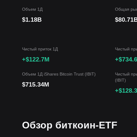
Объем 1Д
Общая рын
$1.18B
$80.71
Чистый приток 1Д
Чистый пр
+$122.7M
+$734.
Объем 1Д iShares Bitcoin Trust (IBIT)
Чистый при
(IBIT)
$715.34M
+$128.
Обзор биткоин-ETF