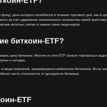
ткоин-ETF?
онд, цена которого колеблется в течение торгового дня, как и це
сего за счет удержания значительного количества самой криптова
ческие золотые слитки от имени своих акционеров.
кие биткоин-ETF?
вать цену биткоина. Многие из этих ETF начали торговаться задол
упны и сегодня.
– в акции компаний, занимающихся майнингом биткоинов. Из-за не
обенно часто отклоняется от доходности биткоина.
коин-ETF