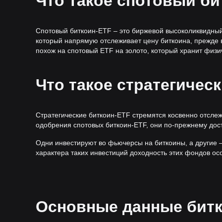
Что такое спотовый би
Спотовый биткоин-ETF – это биржевой высоколиквидный ф
который напрямую отслеживает цену биткоина, прежде в
похож на спотовый ETF на золото, который хранит физи
Что такое стратегичес
Стратегические биткоин-ETF стремятся косвенно отслежи
одобрения спотовых биткоин-ETF, они по-прежнему дост
Одни инвестируют во фьючерсы на биткоины, а другие 
характера таких инвестиций доходность этих фондов ос
Основные данные бит