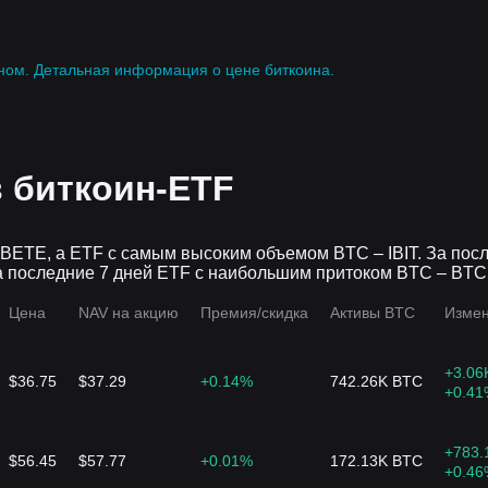
$1.14M
ном.
Детальная информация о цене биткоина.
13.39%
125K ARK
16.73K ARKA
$1.21K
0.03%
120.01K B
39 BETE
в биткоин-ETF
$1.25K
 BETE, а ETF с самым высоким объемом BTC – IBIT. За по
0.01%
140K DEFI
17 DEFI
а последние 7 дней ETF с наибольшим притоком BTC – BTC,
Цена
NAV на акцию
Премия/скидка
Активы BTC
Измен
$250.81
0%
319.36K B
7 BITC
+3.06
$36.75
$37.29
+0.14%
742.26K BTC
+0.41
$2.75K
0.09%
100K ARK
94 ARKY
+783.
$56.45
$57.77
+0.01%
172.13K BTC
+0.46