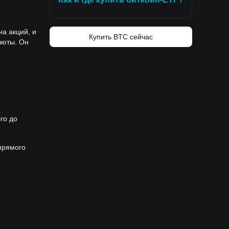
на акций, и
Купить BTC сейчас
люты. Он
го до
прямого