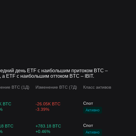
A
$8.54M
$8.01M
ETE
$3.73M
$7.78M
следний день ETF с наибольшим притоком BTC –
$10.3M
$5M
 а ETF с наибольшим оттоком BTC – IBIT.
ение BTC (1Д)
Изменение BTC (7Д)
Класс активов
ITC
$11.44M
$4.55M
Спот
K BTC
-26.05K BTC
%
-3.39%
Активно
Y
$2.93M
$2.93M
Спот
18 BTC
+783.18 BTC
%
+0.46%
Активно