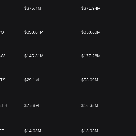
$375.4M
$371.94M
CO
$353.04M
$358.69M
CW
$145.81M
$177.28M
ITS
$29.1M
$55.09M
BETH
$7.58M
$16.35M
TF
$14.03M
$13.95M