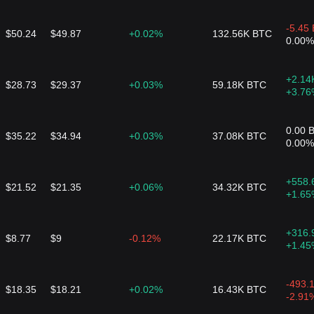
$6.66K
0.33%
60K ARKC
-5.45
$50.24
$49.87
+0.02%
132.56K BTC
196 ARKC
0.00%
+2.14
$147.75K
$28.73
$29.37
+0.03%
59.18K BTC
0.02%
14.92M B
+3.76
3.53K BITW
0.00 
$35.22
$34.94
+0.03%
37.08K BTC
0.00%
+558.
$21.52
$21.35
+0.06%
34.32K BTC
+1.65
+316.
$8.77
$9
-0.12%
22.17K BTC
+1.45
-493.
$18.35
$18.21
+0.02%
16.43K BTC
-2.91