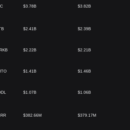
TC
$3.78B
$3.82B
TB
$2.41B
$2.39B
ARKB
$2.22B
$2.21B
ITO
$1.41B
$1.46B
ODL
$1.07B
$1.06B
RRR
$382.66M
$379.17M