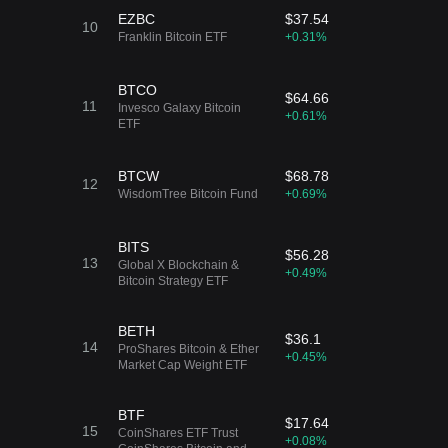
EZBC
$37.54
10
Franklin Bitcoin ETF
+0.31%
BTCO
$64.66
11
Invesco Galaxy Bitcoin
+0.61%
ETF
BTCW
$68.78
12
WisdomTree Bitcoin Fund
+0.69%
BITS
$56.28
13
Global X Blockchain &
+0.49%
Bitcoin Strategy ETF
BETH
$36.1
14
ProShares Bitcoin & Ether
+0.45%
Market Cap Weight ETF
BTF
$17.64
15
CoinShares ETF Trust
+0.08%