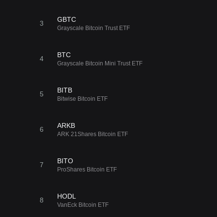
ARKC
$33.9
21
GBTC
ARK 21Shares Active On-
3
-0.01%
Chain Bitcoin Strategy ETF
Grayscale Bitcoin Trust ETF
BITW
BTC
$41.79
4
22
Bitwise 10 Crypto Index
Grayscale Bitcoin Mini Trust ETF
+0.42%
ETF
BITB
5
Bitwise Bitcoin ETF
ARKB
6
ARK 21Shares Bitcoin ETF
BITO
7
ProShares Bitcoin ETF
HODL
8
VanEck Bitcoin ETF