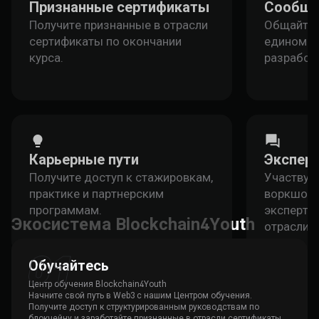
Признанные сертификаты
Сообще
Получите признанные в отрасли
Общайтес
сертификаты по окончании
единомы
курса.
разработ
Карьерные пути
Экспер
Получите доступ к стажировкам,
Участвуй
практике и партнерским
воркшопа
программам.
эксперто
Экосистема Blockchain4Youth
отрасли.
Обучайтесь
Центр обучения Blockchain4Youth
Начните свой путь в Web3 с нашим Центром обучения.
Получите доступ к структурированным руководствам по
блокчейну и заработайте признанные в отрасли сертификаты.