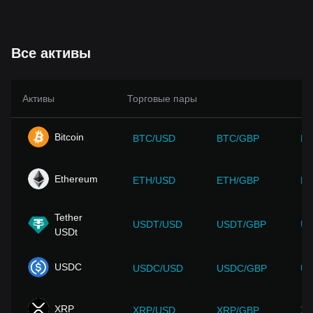
Все активы
Активы
Торговые пары
Bitcoin
BTC/USD
BTC/GBP
BT
Ethereum
ETH/USD
ETH/GBP
ET
Tether
USDT/USD
USDT/GBP
US
USDt
USDC
USDC/USD
USDC/GBP
US
XRP
XRP/USD
XRP/GBP
XR