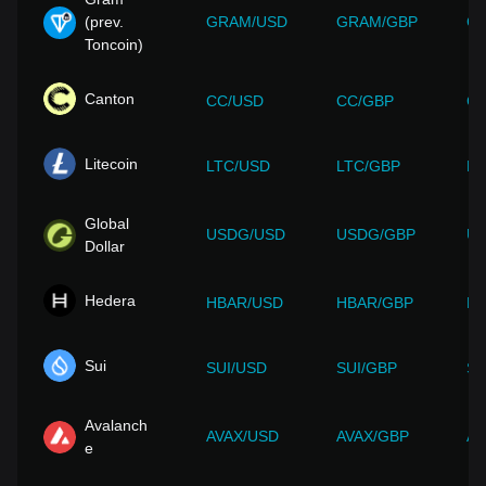
(prev.
GRAM/USD
GRAM/GBP
G
Toncoin)
Canton
CC/USD
CC/GBP
CC
Litecoin
LTC/USD
LTC/GBP
LT
Global
USDG/USD
USDG/GBP
U
Dollar
Hedera
HBAR/USD
HBAR/GBP
HB
Sui
SUI/USD
SUI/GBP
SU
Avalanch
AVAX/USD
AVAX/GBP
AV
e