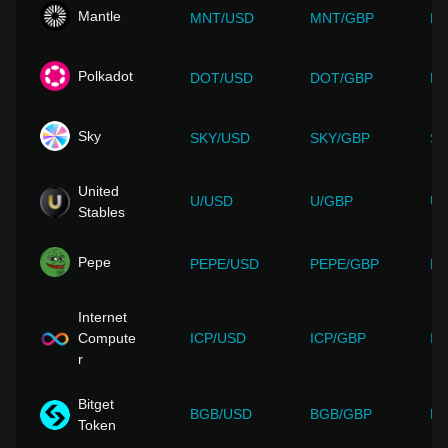
Mantle
MNT/USD
MNT/GBP
M
Polkadot
DOT/USD
DOT/GBP
DO
Sky
SKY/USD
SKY/GBP
SK
United
U/USD
U/GBP
U/
Stables
Pepe
PEPE/USD
PEPE/GBP
PE
Internet
Compute
ICP/USD
ICP/GBP
IC
r
Bitget
BGB/USD
BGB/GBP
BG
Token