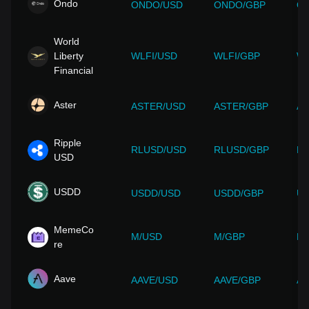
Ondo
ONDO/USD
ONDO/GBP
O
World
Liberty
WLFI/USD
WLFI/GBP
WL
Financial
Aster
ASTER/USD
ASTER/GBP
AS
Ripple
RLUSD/USD
RLUSD/GBP
RL
USD
USDD
USDD/USD
USDD/GBP
US
MemeCo
M/USD
M/GBP
M/
re
Aave
AAVE/USD
AAVE/GBP
AA