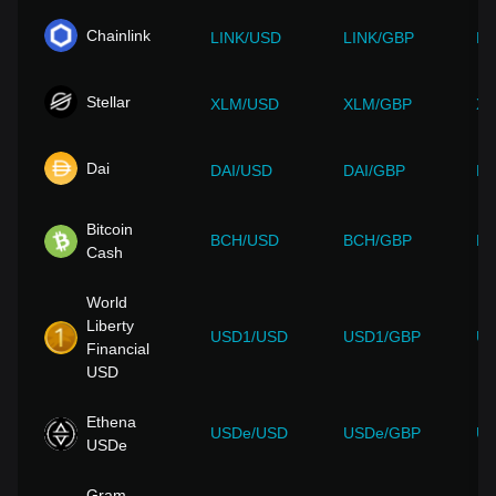
Chainlink
LINK/USD
LINK/GBP
LI
Stellar
XLM/USD
XLM/GBP
XL
Dai
DAI/USD
DAI/GBP
DA
Bitcoin
BCH/USD
BCH/GBP
BC
Cash
World
Liberty
USD1/USD
USD1/GBP
US
Financial
USD
Ethena
USDe/USD
USDe/GBP
US
USDe
Gram