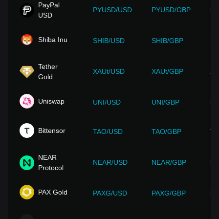
PayPal
PYUSD/USD
PYUSD/GBP
PY
USD
Shiba Inu
SHIB/USD
SHIB/GBP
SH
Tether
XAUt/USD
XAUt/GBP
XA
Gold
Uniswap
UNI/USD
UNI/GBP
UN
Bittensor
TAO/USD
TAO/GBP
TA
NEAR
NEAR/USD
NEAR/GBP
NE
Protocol
PAX Gold
PAXG/USD
PAXG/GBP
PA