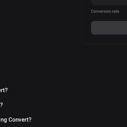
Conversion rate
rt?
e?
ng Convert?