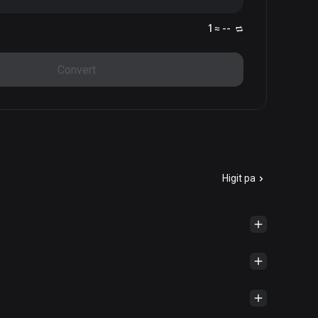
1 ≈ --
Convert
Higit pa