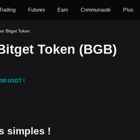
Trading
Futures
Earn
Communauté
Plus
r Bitget Token
itget Token (BGB)
200 USDT !
 simples !