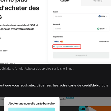
débit dans l'onglet Acheter des cryptos sur le site Bitget
ant que vous souhaitez dépenser, liez votre carte de crédit/débit, puis