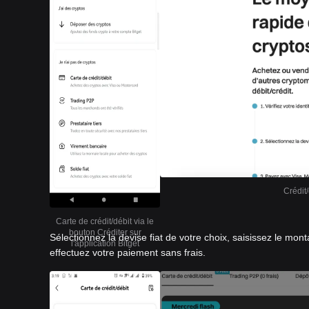
Crédit/
Carte de crédit/débit via le
bouton Créditer sur
Sélectionnez la devise fiat de votre choix, saisissez le mont
l'application Bitget
effectuez votre paiement sans frais.