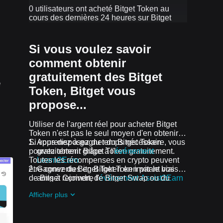
0 utilisateurs ont acheté Bitget Token au
cours des dernières 24 heures sur Bitget
Si vous voulez savoir
comment obtenir
gratuitement des Bitget
e
Token, Bitget vous
propose...
Utiliser de l'argent réel pour acheter Bitget
Token n'est pas le seul moyen d'en obtenir.
Si vous disposez du temps nécessaire, vous
Apprenez à gagner du Bitget Token
pouvez obtenir Bitget Token gratuitement.
gratuitement grâce à l'
événement
Toutes les récompenses en crypto peuvent
Learn2Earn
être converties en Bitget Token par le biais
Gagnez du Bitget Token en invitant vos
de Bitget Convert, de Bitget Swap ou du
amis à rejoindre l'
événement Assist2Earn
trading Spot.
de Bitget
Afficher plus
Recevez gratuitement des airdrops de
Bitget Token en rejoignant
Défis et
événements en cours