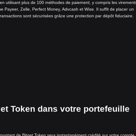
n utilisant plus de 100 méthodes de paiement, y compris les virement
e Payeer, Zelle, Perfect Money, Advcash et Wise. Il suffit de placer un
transactions sont sécurisées grâce une protection par dépôt fiduciaire.
get Token dans votre portefeuille
e montant de Bitget Token sera instantanément crédité sur votre compte