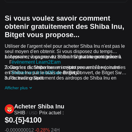
Si vous voulez savoir comment
obtenir gratuitement des Shiba Inu,
Bitget vous propose...
Utiliser de l'argent réel pour acheter Shiba Inu n'est pas le
seul moyen d'en obtenir. Si vous disposez du temps
nécessaire, vous pouvez obtenir Shiba Inu gratuitement.
Apprenez à gagner du Shiba Inu gratuitement grâce à
l'
événement Learn2Earn
Toutes les récompenses en crypto peuvent être converties
Gagnez du Shiba Inu en invitant vos amis à rejoindre
en Shiba Inu par le biais de Bitget Convert, de Bitget Swap
l'
événement Assist2Earn
de Bitget
ou du trading Spot.
Recevez gratuitement des airdrops de Shiba Inu en
rejoignant
Défis et événements en cours
Afficher plus
Acheter Shiba Inu
SHIB
Prix actuel :
/
USD
$0.{5}4100
-0.000000012
-0.28%
24H