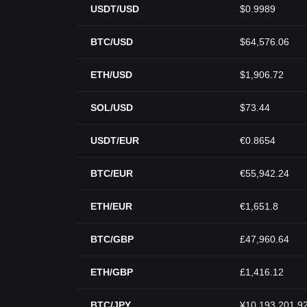
USDT/USD
$0.9989
BTC/USD
$64,576.06
ETH/USD
$1,906.72
SOL/USD
$73.44
USDT/EUR
€0.8654
BTC/EUR
€55,942.24
ETH/EUR
€1,651.8
BTC/GBP
£47,960.64
ETH/GBP
£1,416.12
BTC/JPY
¥10,193,201.9