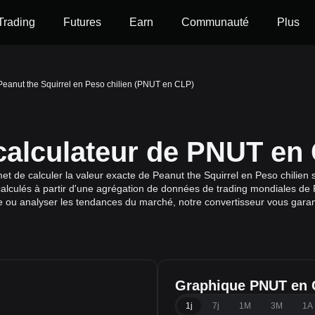
Trading
Futures
Earn
Communauté
Plus
Peanut the Squirrel en Peso chilien (PNUT en CLP)
 calculateur de PNUT en
 de calculer la valeur exacte de Peanut the Squirrel en Peso chilien s
alculés à partir d'une agrégation de données de trading mondiales de P
lle ou analyser les tendances du marché, notre convertisseur vous garant
Graphique PNUT en
1j
7j
1M
3M
1A