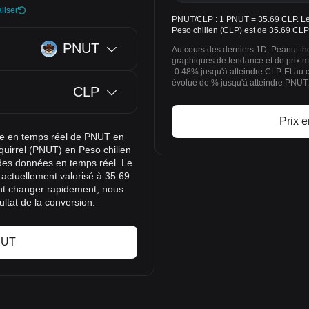
liser
PNUT/CLP : 1 PNUT = 35.69 CLP. Le 
Peso chilien (CLP) est de 35.69 CLP
PNUT
Au cours des derniers 1D, Peanut the
graphiques de tendance et de prix m
-0.48% jusqu'à atteindre CLP. Et au 
évolué de % jusqu'à atteindre PNUT.
CLP
Prix 
nge en temps réel de PNUT en
Squirrel (PNUT) en Peso chilien
 des données en temps réel. Le
 actuellement valorisé à 35.69
ent changer rapidement, nous
ltat de la conversion.
NUT