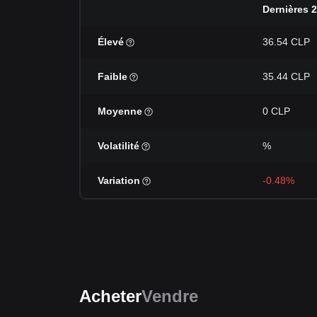
Dernières 
Élevé
36.54 CLP
Faible
35.44 CLP
Moyenne
0 CLP
Volatilité
%
Variation
-0.48%
Acheter
Vendre