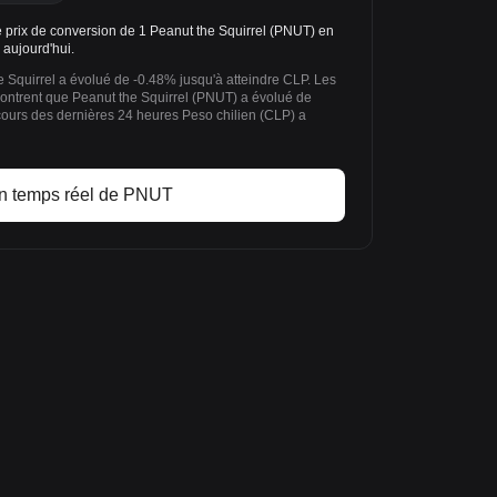
prix de conversion de 1 Peanut the Squirrel (PNUT) en
 aujourd'hui.
 Squirrel a évolué de -0.48% jusqu'à atteindre CLP. Les
ontrent que Peanut the Squirrel (PNUT) a évolué de
cours des dernières 24 heures Peso chilien (CLP) a
en temps réel de PNUT