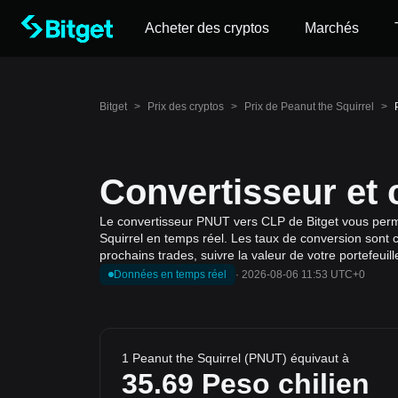
Acheter des cryptos
Marchés
Bitget
>
Prix des cryptos
>
Prix de Peanut the Squirrel
>
Convertisseur et
Le convertisseur PNUT vers CLP de Bitget vous permet
Squirrel en temps réel. Les taux de conversion sont c
prochains trades, suivre la valeur de votre portefeui
Données en temps réel
·
2026-08-06 11:53 UTC+0
1 Peanut the Squirrel (PNUT) équivaut à
35.69
Peso chilien