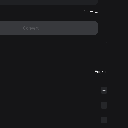
1 ≈ --
Convert
Еще