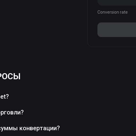
Conversion rate
РОСЫ
et?
орговли?
суммы конвертации?