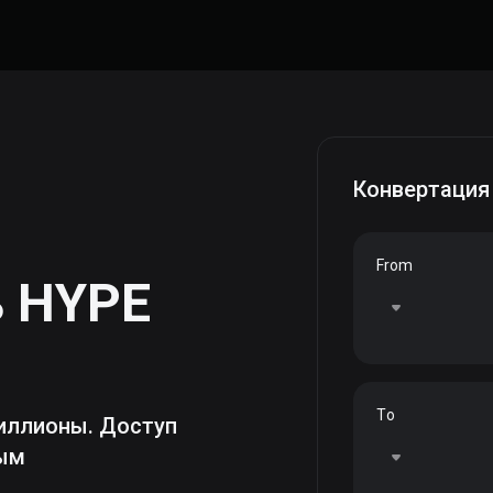
Конвертация
From
ь
HYPE
To
иллионы. Доступ
ным