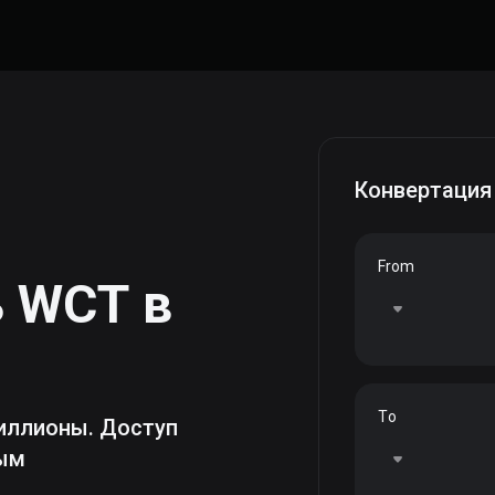
Конвертация
From
ь
WCT
в
To
иллионы. Доступ
ным