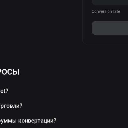
Conversion rate
РОСЫ
et?
орговли?
суммы конвертации?