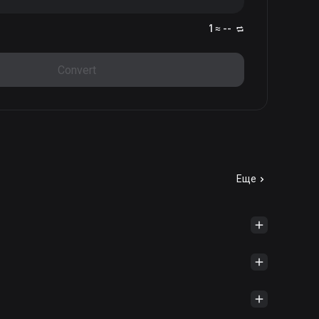
1 ≈ --
Convert
Еще