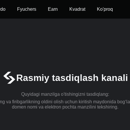
vdo
Fyuchers
Earn
Kvadrat
Ko'proq
Rasmiy tasdiqlash kanali
Quyidagi manzilga o'tishingizni tasdiqlang:
ng va firibgarlikning oldini olish uchun kiritish maydonida bog‘
domen nomi va elektron pochta manzilini tekshiring.