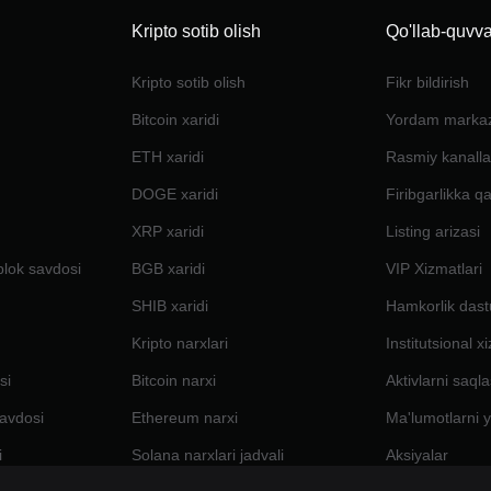
Kripto sotib olish
Qo'llab-quvva
Kripto sotib olish
Fikr bildirish
Bitcoin xaridi
Yordam marka
ETH xaridi
Rasmiy kanalla
DOGE xaridi
Firibgarlikka q
XRP xaridi
Listing arizasi
blok savdosi
BGB xaridi
VIP Xizmatlari
SHIB xaridi
Hamkorlik dast
Kripto narxlari
Institutsional x
si
Bitcoin narxi
Aktivlarni saql
avdosi
Ethereum narxi
Ma'lumotlarni y
i
Solana narxlari jadvali
Aksiyalar