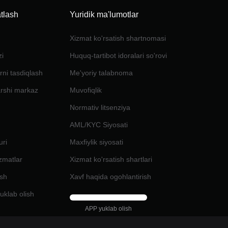
tlash
Yuridik ma'lumotlar
Xizmat ko'rsatish shartnomasi
zi
Huquq-tartibot idoralari so'rovi
rni tasdiqlash
Me'yoriy talabnoma
arshi markaz
Muvofiqlik
Normativ litsenziya
AML/KYC Siyosati
uri
Maxfiylik siyosati
izmatlar
Xizmat ko'rsatish shartlari
ash
Xavf haqida ogohlantirish
uklab olish
APP yuklab olish