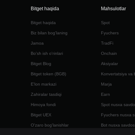
Bitget haqida
Mahsulotlar
Bitget haqida
Spot
Biz bilan bog'laning
Fyuchers
Jamoa
TradFi
Bo'sh ish o'rinlari
Onchain
Bitget Blog
Aksiyalar
Bitget token (BGB)
Konvertatsiya va 
E'lon markazi
Marja
Zahiralar tasdiqi
Earn
Himoya fondi
Spot nusxa savdo
Bitget UEX
Fyuchers nusxa s
O'zaro bog'lanishlar
Bot nusxa savdos