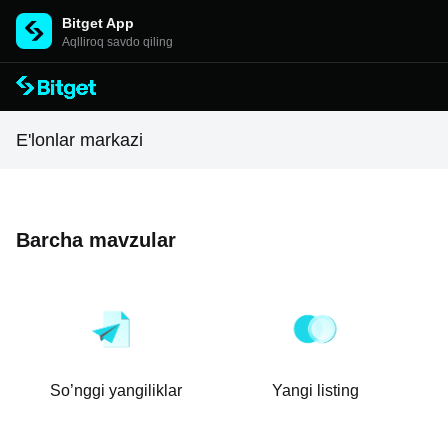
Bitget App
Aqlliroq savdo qiling
E'lonlar markazi
Barcha mavzular
So’nggi yangiliklar
Yangi listing