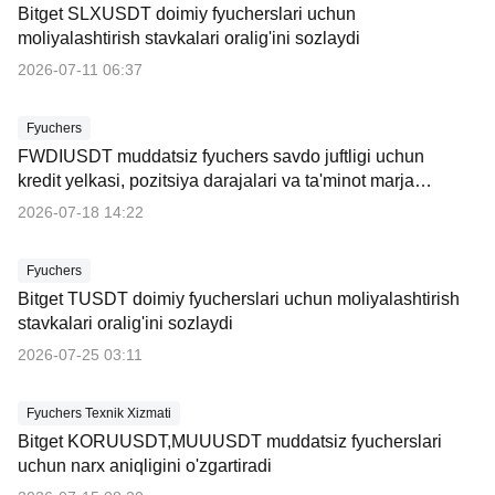
Bitget SLXUSDT doimiy fyucherslari uchun
moliyalashtirish stavkalari oralig'ini sozlaydi
2026-07-11 06:37
Fyuchers
FWDIUSDT muddatsiz fyuchers savdo juftligi uchun
kredit yelkasi, pozitsiya darajalari va ta'minot marja
stavkasini sozlash to'g'risida e'lon
2026-07-18 14:22
Fyuchers
Bitget TUSDT doimiy fyucherslari uchun moliyalashtirish
stavkalari oralig'ini sozlaydi
2026-07-25 03:11
Fyuchers Texnik Xizmati
Bitget KORUUSDT,MUUUSDT muddatsiz fyucherslari
uchun narx aniqligini o'zgartiradi