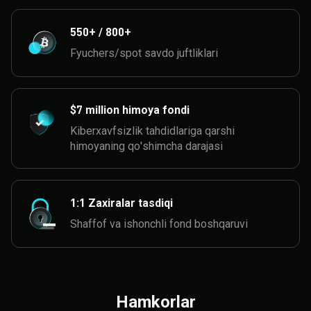
550+ / 800+
Fyuchers/spot savdo juftliklari
$7 million himoya fondi
Kiberxavfsizlik tahdidlariga qarshi
himoyaning qo'shimcha darajasi
1:1 Zaxiralar tasdiqi
Shaffof va ishonchli fond boshqaruvi
Hamkorlar