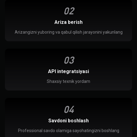
0
2
Ariza berish
Arizangizni yuboring va qabul qilish jarayonini yakunlang
0
3
API integratsiyasi
Shaxsiy texnik yordam
0
4
Savdoni boshlash
Professional savdo olamiga sayohatingizni boshlang