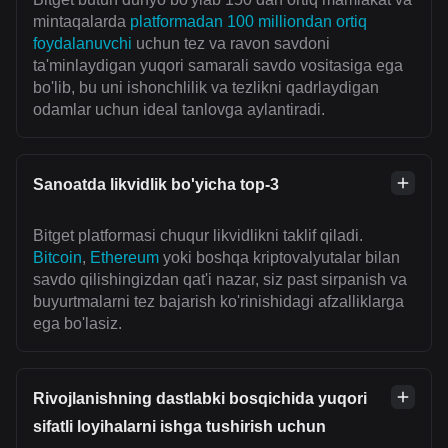
mintaqalarda
platformadan 100 milliondan ortiq
foydalanuvchi
uchun tez va ravon savdoni
ta'minlaydigan yuqori samarali savdo vositasiga ega
bo'lib, bu uni ishonchlilik va tezlikni qadrlaydigan
odamlar uchun ideal tanlovga aylantiradi.
Sanoatda likvidlik bo'yicha top-3
Bitget platformasi chuqur likvidlikni taklif qiladi.
Bitcoin
,
Ethereum
yoki boshqa kriptovalyutalar bilan
savdo qilishingizdan qat'i nazar, siz past sirpanish va
buyurtmalarni tez bajarish ko'rinishidagi afzalliklarga
ega bo'lasiz.
Rivojlanishning dastlabki bosqichida yuqori
sifatli loyihalarni ishga tushirish uchun