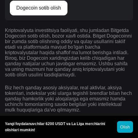
Dogecoin sotib olish
Kriptovalyuta investitsiya faoliyati, shu jumladan Bitgetda
Dogecoin sotib olish, bozor xavfi ostida. Bitget Dogecoinni
bir zumda sotib olishning oddiy va qulay usullarini taklif
etadi va platformada mavjud bo'lgan barcha
kriptovalyutalar haqida shaffof ma'lumot berishga intiladi.
Biroq, biz Dogecoin xaridingizdan kelib chiqadigan har
qanday natijalar uchun javobgar emasmiz. Ushbu sahifa
va uning mazmuni har qanday aniq kriptovalyutani yoki
sotib olish usulini tasdiqlamaydi.
Biz hech qanday asosiy aksiyalar, real aktivlar, aksiya
tokenlari, indekslar yoki ularga tegishli brendlar bilan hech
qanday hamkorlik yoki aloqalarga ega emasmiz hamda
uchinchi tomonlarning savdo belgilari yoki intellektual
mulk huquqlariga da'vo qilmaymiz.
Yangi foydalanuvchilar 6200 USDT va La Liga merchlarini
Olish
olishlari mumkin!