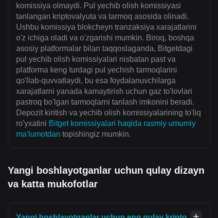
komissiya olmaydi. Pul yechib olish komissiyasi
tanlangan kriptovalyuta va tarmoq asosida olinadi.
Ushbu komissiya blokcheyn tranzaksiya xarajatlarini
o'z ichiga oladi va o'zgarishi mumkin. Biroq, boshqa
asosiy platformalar bilan taqqoslaganda, Bitgetdagi
pul yechib olish komissiyalari nisbatan past va
platforma keng turdagi pul yechish tarmoqlarini
qo'llab-quvvatlaydi, bu esa foydalanuvchilarga
xarajatlarni yanada kamaytirish uchun gaz to'lovlari
pastroq bo'lgan tarmoqlarni tanlash imkonini beradi.
Depozit kiritish va yechib olish komissiyalarining to'liq
ro'yxatini
Bitget komissiyalari haqida rasmiy umumiy
ma'lumotdan
topishingiz mumkin.
Yangi boshlayotganlar uchun qulay dizayn
va katta mukofotlar
Yangi boshlayotganlar uchun eng qulay kripto