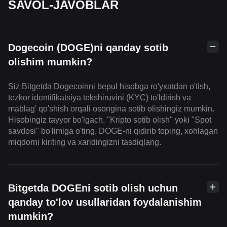
SAVOL-JAVOBLAR
Dogecoin (DOGE)ni qanday sotib
olishim mumkin?
Siz Bitgetda Dogecoinni bepul hisobga ro'yxatdan o'tish,
tezkor identifikatsiya tekshiruvini (KYC) to'ldirish va
mablag' qo'shish orqali osongina sotib olishingiz mumkin.
Hisobingiz tayyor bo'lgach, "Kripto sotib olish" yoki "Spot
savdosi" bo'limiga o'ting, DOGE-ni qidirib toping, xohlagan
miqdorni kiriting va xaridingizni tasdiqlang.
Bitgetda DOGEni sotib olish uchun
qanday to'lov usullaridan foydalanishim
mumkin?