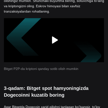
olishingiz mumkin. Shunchaki buyurtma bering, sotuvchiga to'lang
va kriptongizni oling. Eskrov himoyasi bilan xavfsiz
tranzaksiyalardan rohatlaning.
Bitget P2P-da kriptoni qanday sotib olish mumkin
3-qadam: Bitget spot hamyoningizda
Dogecoinni kuzatib boring
Agar Bitgetda Dogecoin xarid qilishni tanlagan bo'lsangiz, to'lov