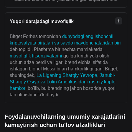
Yuqori darajadagi muvofiqlik
Bitget Forbes tomonidan
dunyodagi eng ishonchli
kriptovalyuta birjalari va savdo maydonchalaridan biri
deb topildi. Platforma bir nechta mamlakatda
muvofiqlik litsenziyalarini
qo'lga kiritdi yoki olish
uchun ariza berdi va ilgari brend elchisi sifatida
ishlagan Lionel Messi bilan hamkorlik qilgan. Bitget,
shuningdek,
La Liganing Sharqiy Yevropa, Janubi-
Sharqiy Osiyo va Lotin Amerikasidagi rasmiy kripto
hamkori
bo'lib, bu brendning jahon bozorida yuqori
tan olinishini ta'kidlaydi.
Foydalanuvchilarning umumiy xarajatlarini
kamaytirish uchun to'lov afzalliklari