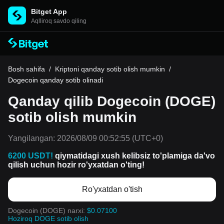
Bitget App
Aqlliroq savdo qiling
Bosh sahifa
/
Kriptoni qanday sotib olish mumkin
/
Dogecoin qanday sotib olinadi
Qanday qilib Dogecoin (DOGE)
sotib olish mumkin
Yangilangan:
2026/08/09 00:52:55
(UTC+0)
6200 USDT!
qiymatidagi xush kelibsiz to'plamiga da'vo
qilish uchun hozir ro'yxatdan o'ting!
Ro'yxatdan o'tish
Dogecoin (DOGE) narxi:
$0.07100
Hoziroq DOGE sotib olish