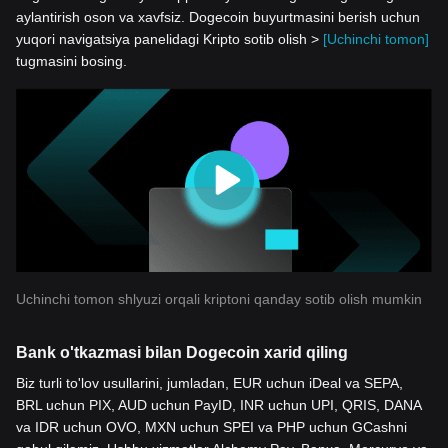
aylantirish oson va xavfsiz. Dogecoin buyurtmasini berish uchun
yuqori navigatsiya panelidagi Kripto sotib olish >
[Uchinchi tomon]
tugmasini bosing.
Uchinchi tomon shlyuzi orqali kriptoni qanday sotib olish mumkin
Bank o'tkazmasi bilan Dogecoin xarid qiling
Biz turli to'lov usullarini, jumladan, EUR uchun iDeal va SEPA,
BRL uchun PIX, AUD uchun PayID, INR uchun UPI, QRIS, DANA
va IDR uchun OVO, MXN uchun SPEI va PHP uchun GCashni