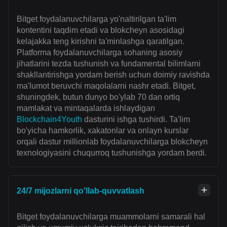
Bitget foydalanuvchilarga yo'naltirilgan ta'lim
kontentini taqdim etadi va blokcheyn asosidagi
kelajakka teng kirishni ta'minlashga qaratilgan.
Platforma foydalanuvchilarga sohaning asosiy
jihatlarini tezda tushunish va fundamental bilimlarni
shakllantirishga yordam berish uchun doimiy ravishda
ma'lumot beruvchi maqolalarni nashr etadi. Bitget,
shuningdek, butun dunyo bo'ylab 70 dan ortiq
mamlakat va mintaqalarda ishlaydigan
Blockchain4Youth
dasturini ishga tushirdi. Ta'lim
bo'yicha hamkorlik, xakatonlar va onlayn kurslar
orqali dastur millionlab foydalanuvchilarga blokcheyn
texnologiyasini chuqurroq tushunishga yordam berdi.
24/7 mijozlarni qo'llab-quvvatlash
Bitget foydalanuvchilarga muammolarni samarali hal