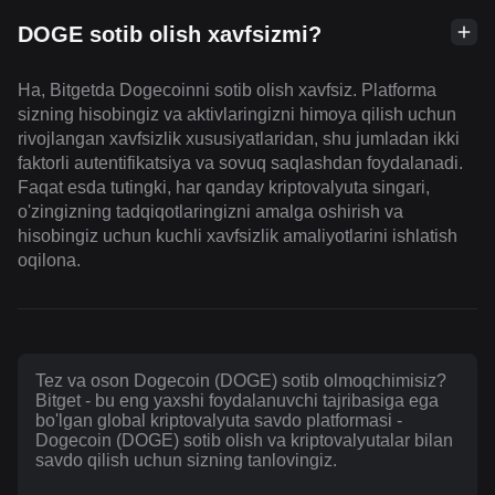
DOGE sotib olish xavfsizmi?
Ha, Bitgetda Dogecoinni sotib olish xavfsiz. Platforma
sizning hisobingiz va aktivlaringizni himoya qilish uchun
rivojlangan xavfsizlik xususiyatlaridan, shu jumladan ikki
faktorli autentifikatsiya va sovuq saqlashdan foydalanadi.
Faqat esda tutingki, har qanday kriptovalyuta singari,
o'zingizning tadqiqotlaringizni amalga oshirish va
hisobingiz uchun kuchli xavfsizlik amaliyotlarini ishlatish
oqilona.
Tez va oson Dogecoin (DOGE) sotib olmoqchimisiz?
Bitget - bu eng yaxshi foydalanuvchi tajribasiga ega
bo'lgan global kriptovalyuta savdo platformasi -
Dogecoin (DOGE) sotib olish va kriptovalyutalar bilan
savdo qilish uchun sizning tanlovingiz.