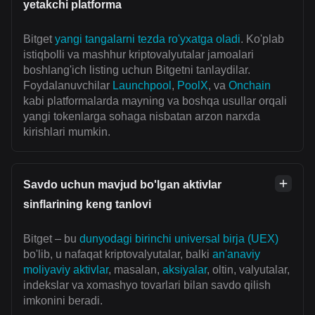
yetakchi platforma
Bitget
yangi tangalarni tezda ro'yxatga oladi
. Ko'plab
istiqbolli va mashhur kriptovalyutalar jamoalari
boshlang'ich listing uchun Bitgetni tanlaydilar.
Foydalanuvchilar
Launchpool
,
PoolX
, va
Onchain
kabi platformalarda mayning va boshqa usullar orqali
yangi tokenlarga sohaga nisbatan arzon narxda
kirishlari mumkin.
Savdo uchun mavjud bo'lgan aktivlar
sinflarining keng tanlovi
Bitget – bu
dunyodagi birinchi universal birja (UEX)
bo'lib, u nafaqat kriptovalyutalar, balki
an'anaviy
moliyaviy aktivlar
, masalan,
aksiyalar
, oltin, valyutalar,
indekslar va xomashyo tovarlari bilan savdo qilish
imkonini beradi.