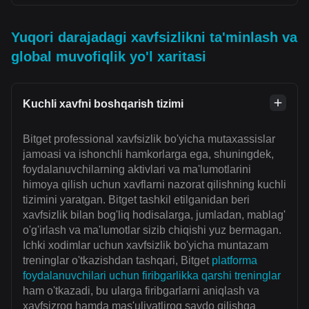
Yuqori darajadagi xavfsizlikni ta'minlash va
global muvofiqlik yo'l xaritasi
Kuchli xavfni boshqarish tizimi
Bitget professional xavfsizlik bo'yicha mutaxassislar
jamoasi va ishonchli hamkorlarga ega, shuningdek,
foydalanuvchilarning aktivlari va ma'lumotlarini
himoya qilish uchun xavflarni nazorat qilishning kuchli
tizimini yaratgan. Bitget tashkil etilganidan beri
xavfsizlik bilan bog'liq hodisalarga, jumladan, mablag'
o'g'irlash va ma'lumotlar sizib chiqishi yuz bermagan.
Ichki xodimlar uchun xavfsizlik bo'yicha muntazam
treninglar o'tkazishdan tashqari, Bitget
platforma
foydalanuvchilari uchun firibgarlikka qarshi treninglar
ham o'tkazadi, bu ularga firibgarlarni aniqlash va
xavfsizroq hamda mas'uliyatliroq savdo qilishga