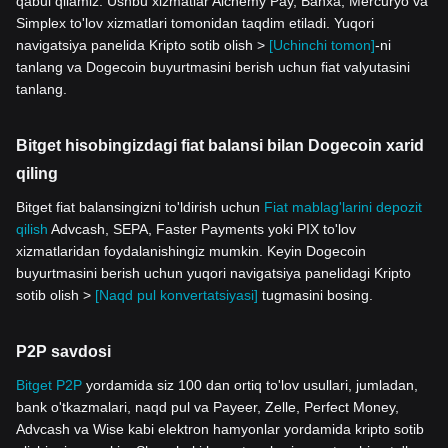
qabul qilamiz. Ushbu xizmatlar Alchemy Pay, Banxa, Mercuryo va
Simplex to'lov xizmatlari tomonidan taqdim etiladi. Yuqori
navigatsiya panelida Kripto sotib olish >
[Uchinchi tomon]
-ni
tanlang va Dogecoin buyurtmasini berish uchun fiat valyutasini
tanlang.
Bitget hisobingizdagi fiat balansi bilan Dogecoin xarid
qiling
Bitget fiat balansingizni to'ldirish uchun
Fiat mablag'larini depozit
qilish
Advcash, SEPA, Faster Payments yoki PIX to'lov
xizmatlaridan foydalanishingiz mumkin. Keyin Dogecoin
buyurtmasini berish uchun yuqori navigatsiya panelidagi Kripto
sotib olish >
[Naqd pul konvertatsiyasi]
tugmasini bosing.
P2P savdosi
Bitget P2P
yordamida siz 100 dan ortiq to'lov usullari, jumladan,
bank o'tkazmalari, naqd pul va Payeer, Zelle, Perfect Money,
Advcash va Wise kabi elektron hamyonlar yordamida kripto sotib