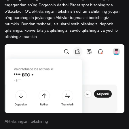
tugagandan so'ng Dogecoin darhol Bitget spot hisobingizga
o'tkaziladi. O'z aktivlaringizni tekshirish uchun sahifaning yuqori
o'ng burchagida joylashgan Aktivlar tugmasini bosishingiz
mumkin. Bundan tashqari, siz ularni sotib olishingiz, depozit
qilishingiz, konvertatsiya qilishingiz, savdo qilishingiz va yechib
olishingiz mumkin.
Aktivlaringizni tekshiring