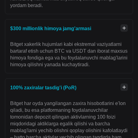
yordam beradi.
$300 millionlik himoya jamg'armasi
Bitget xakerlik hujumlari kabi ekstremal vaziyatlarni
bartaraf etish uchun BTC va USDT dan iborat maxsus
himoya fondiga ega va bu foydalanuvchi mablag'larini
himoya qilishni yanada kuchaytiradi.
100% zaxiralar tasdig'i (PoR)
Bitget har oyda yangilangan zaxira hisobotlarini e'lon
qiladi, bu esa platformaning foydalanuvchilar
tomonidan depozit qilingan aktivlarning 100 foizi
miqdoridagi aktiklarga egalik qilishi va barcha
mablag'larni yechib olishni qoplay olishini kafolatlaydi
– hatto barcha aktivlar yechib olingan taqdirda ham.