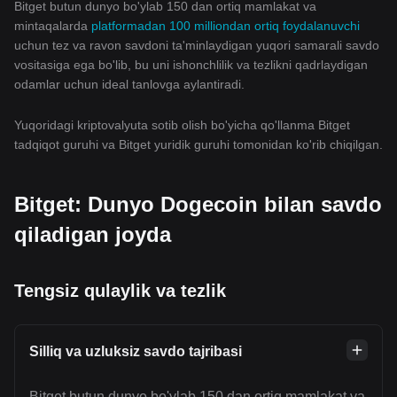
Bitget butun dunyo bo'ylab 150 dan ortiq mamlakat va
mintaqalarda
platformadan 100 milliondan ortiq foydalanuvchi
uchun tez va ravon savdoni ta'minlaydigan yuqori samarali savdo
vositasiga ega bo'lib, bu uni ishonchlilik va tezlikni qadrlaydigan
odamlar uchun ideal tanlovga aylantiradi.
Yuqoridagi kriptovalyuta sotib olish bo'yicha qo'llanma Bitget
tadqiqot guruhi va Bitget yuridik guruhi tomonidan ko'rib chiqilgan.
Bitget: Dunyo Dogecoin bilan savdo
qiladigan joyda
Tengsiz qulaylik va tezlik
Silliq va uzluksiz savdo tajribasi
Bitget butun dunyo bo'ylab 150 dan ortiq mamlakat va