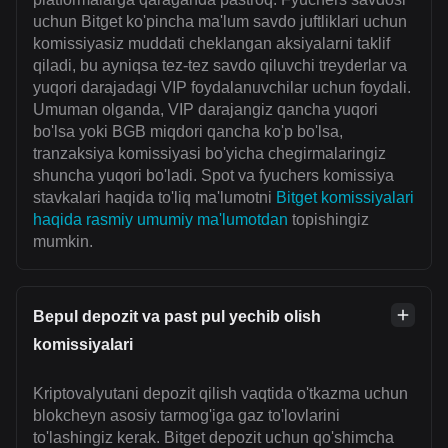
uchun Bitget ko'pincha ma'lum savdo juftliklari uchun
komissiyasiz muddati cheklangan aksiyalarni taklif
qiladi, bu ayniqsa tez-tez savdo qiluvchi treyderlar va
yuqori darajadagi VIP foydalanuvchilar uchun foydali.
Umuman olganda, VIP darajangiz qancha yuqori
bo'lsa yoki BGB miqdori qancha ko'p bo'lsa,
tranzaksiya komissiyasi bo'yicha chegirmalaringiz
shuncha yuqori bo'ladi. Spot va fyuchers komissiya
stavkalari haqida to'liq ma'lumotni
Bitget komissiyalari
haqida rasmiy umumiy ma'lumotdan
topishingiz
mumkin.
Bepul depozit va past pul yechib olish
komissiyalari
Kriptovalyutani depozit qilish vaqtida o'tkazma uchun
blokcheyn asosiy tarmog'iga gaz to'lovlarini
to'lashingiz kerak. Bitget depozit uchun qo'shimcha