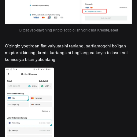
Bitget veb-saytining Kripto sotib olish yorlig'ida Kredit/Debet
O'zingiz yoqtirgan fiat valyutasini tanlang, sarflamoqchi bo'lgan
miqdorni kiriting, kredit kartangizni bog'lang va keyin to'lovni nol
komissiya bilan yakunlang.