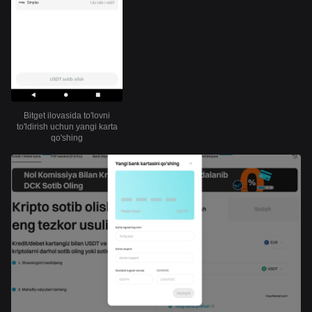
Bitget ilovasida to'lovni
to'ldirish uchun yangi karta
qo'shing