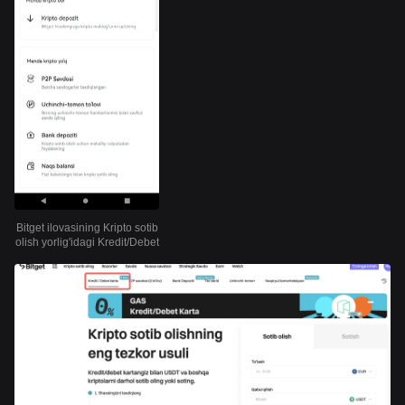
Bitget ilovasining Kripto sotib
olish yorlig'idagi Kredit/Debet