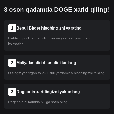
3 oson qadamda DOGE xarid qiling!
1
Bepul Bitget hisobingizni yarating
Elektron pochta manzilingizni va yashash joyingizni
ko'rsating.
2
Moliyalashtirish usulini tanlang
O'zingiz yoqtirgan to'lov usuli yordamida hisobingizni to'lang.
3
Dogecoin xaridingizni yakunlang
Dogecoin ni kamida $1 ga sotib oling.