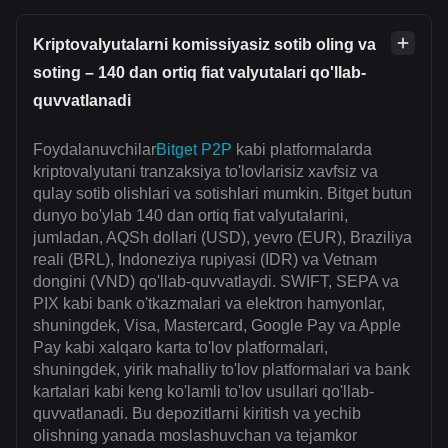
Kriptovalyutalarni komissiyasiz sotib oling va
soting – 140 dan ortiq fiat valyutalari qo'llab-
quvvatlanadi
Foydalanuvchilar
Bitget P2P
kabi platformalarda
kriptovalyutani tranzaksiya to'lovlarisiz xavfsiz va
qulay sotib olishlari va sotishlari mumkin. Bitget butun
dunyo bo'ylab 140 dan ortiq fiat valyutalarini,
jumladan, AQSh dollari (USD), yevro (EUR), Braziliya
reali (BRL), Indoneziya rupiyasi (IDR) va Vetnam
dongini (VND) qo'llab-quvvatlaydi. SWIFT, SEPA va
PIX kabi bank o'tkazmalari va elektron hamyonlar,
shuningdek, Visa, Mastercard, Google Pay va Apple
Pay kabi xalqaro karta to'lov platformalari,
shuningdek, yirik mahalliy to'lov platformalari va bank
kartalari kabi keng ko'lamli to'lov usullari qo'llab-
quvvatlanadi. Bu depozitlarni kiritish va yechib
olishning yanada moslashuvchan va tejamkor