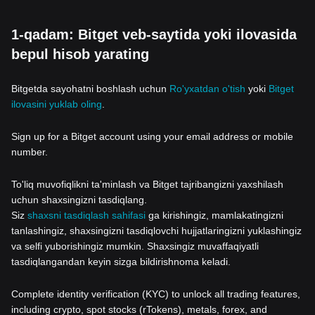
1-qadam: Bitget veb-saytida yoki ilovasida
bepul hisob yarating
Bitgetda sayohatni boshlash uchun
Ro'yxatdan o'tish
yoki
Bitget
ilovasini yuklab oling
.
Sign up for a Bitget account using your email address or mobile
number.
To'liq muvofiqlikni ta'minlash va Bitget tajribangizni yaxshilash
uchun shaxsingizni tasdiqlang.
Siz
shaxsni tasdiqlash sahifasi
ga kirishingiz, mamlakatingizni
tanlashingiz, shaxsingizni tasdiqlovchi hujjatlaringizni yuklashingiz
va selfi yuborishingiz mumkin. Shaxsingiz muvaffaqiyatli
tasdiqlangandan keyin sizga bildirishnoma keladi.
Complete identity verification (KYC) to unlock all trading features,
including crypto, spot stocks (rTokens), metals, forex, and