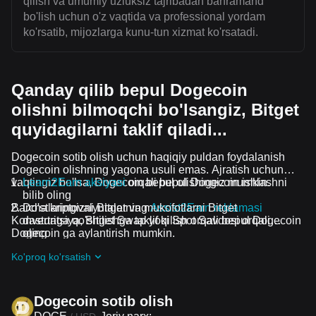
qilish va umumiy uzluksiz tajribadan bahramand
bo'lish uchun o'z vaqtida va professional yordam
ko'rsatib, mijozlarga kunu-tun xizmat ko'rsatadi.
Qanday qilib bepul Dogecoin
olishni bilmoqchi bo'lsangiz, Bitget
quyidagilarni taklif qiladi...
Dogecoin sotib olish uchun haqiqiy puldan foydalanish
Dogecoin olishning yagona usuli emas. Ajratish uchun
vaqtingiz bo'lsa, Dogecoin bepul olishingiz mumkin.
Learn2Earn aksiyasi
orqali bepul Dogecoin ishlashni
bilib oling
Barcha kriptovalyutalar va mukofotlarni Bitget
Do'stlaringizni Bitgetning
Assist2Earn reklamasi
Konvertatsiya, Bitget Swap yoki Spot Savdosi orqali
dasturiga qo'shilishga taklif qilish orqali bepul Dogecoin
Dogecoin ga aylantirish mumkin.
oling
Davom etayotgan qiyinchiliklar va reklama aksiyalari
Ko'proq ko'rsatish
guruhiga qo'shilish orqali Dogecoin ta airdrop bepul
oling
Dogecoin sotib olish