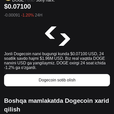
DOGE
Joriy narx:
/
USD
$0.07100
-0.00091
-1.20%
24H
Jonli Dogecoin narxi bugungi kunda $0.07100 USD, 24
soatlik savdo hajmi $1.96M USD. Biz real vaqtda DOGE
narxini USD ga yangilaymiz. DOGE oxirgi 24 soat ichida
-1.2% ga o'zgardi.
Dogecoin sotib olish
Boshqa mamlakatda Dogecoin xarid
qilish