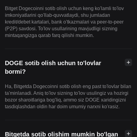
Bitget Dogecoinni sotib olish uchun keng ko'lamli to'lov
imkoniyatlarini qo'llab-quvvatlaydi, shu jumladan
kredit/debet kartalari, bank o'tkazmalari va peer-to-peer
(P2P) savdosi. To'lov usullarining mavjudligi sizning
mintaqangizga qarab farq qilishi mumkin.
DOGE sotib olish uchun to'lovlar
bormi?
Ha, Bitgetda Dogecoinni sotib olish eng past to'lovlar bilan
ta'minlanadi. Aniq to'lov sizning to'lov usulingiz va hozirgi
bozor sharoitlariga bog'liq, ammo siz DOGE xaridingizni
tasdiqlashdan oldin har doim umumiy narxni ko'rasiz.
Bitgetda sotib olishim mumkin bo'lgan