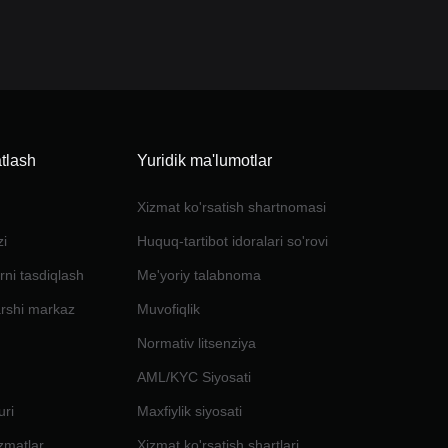
tlash
Yuridik ma'lumotlar
Xizmat ko'rsatish shartnomasi
zi
Huquq-tartibot idoralari so'rovi
rni tasdiqlash
Me'yoriy talabnoma
arshi markaz
Muvofiqlik
Normativ litsenziya
AML/KYC Siyosati
uri
Maxfiylik siyosati
izmatlar
Xizmat ko'rsatish shartlari