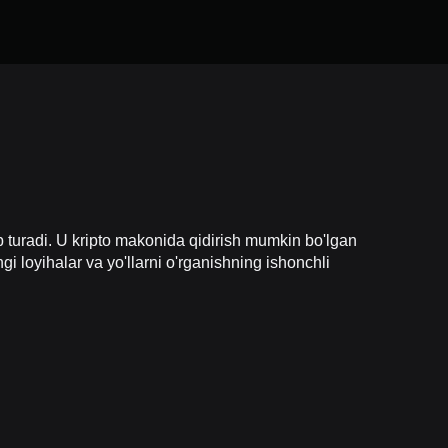
ib turadi. U kripto makonida qidirish mumkin bo'lgan
gi loyihalar va yo'llarni o'rganishning ishonchli