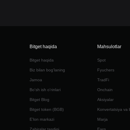
Bitget haqida
Mahsulotlar
Bitget haqida
Spot
Biz bilan bog'laning
Fyuchers
Jamoa
TradFi
Bo'sh ish o'rinlari
Onchain
Bitget Blog
Aksiyalar
Bitget token (BGB)
Konvertatsiya va 
E'lon markazi
Marja
Zahiralar tasdiqi
Earn