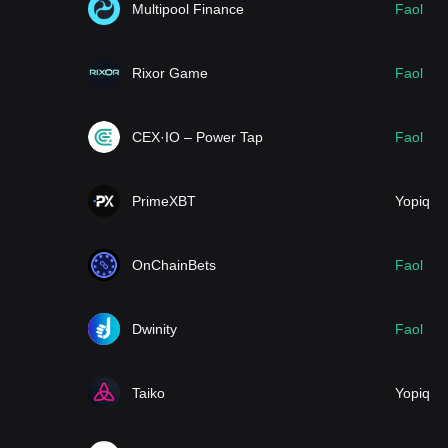
Multipool Finance
Faol
Rixor Game
Faol
CEX·IO – Power Tap
Faol
PrimeXBT
Yopiq
OnChainBets
Faol
Dwinity
Faol
Taiko
Yopiq