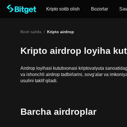
Kripto sotib olish
Bozorlar
Sa
Bosh sahifa
/
Kripto airdrop
Kripto airdrop loyiha k
Airdrop loyihasi kutubxonasi kriptovalyuta sanoatidag
va ishonchli airdrop tadbirlarini, sovg'alar va imkoniy
usulini taklif qiladi.
Barcha airdroplar