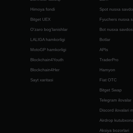
Himoya fondi
Spot nusxa savdo
Bitget UEX
Fyuchers nusxa s
O'zaro bog'lanishlar
Bot nusxa savdos
LALIGA hamkorligi
Botlar
MotoGP hamkorligi
APIs
Blockchain4Youth
TraderPro
Blockchain4Her
Hamyon
Sayt xaritasi
Fiat OTC
Bitget Swap
Telegram ilovalar
Discord ilovalari 
Airdrop kutubxona
Aksiya bozorlari