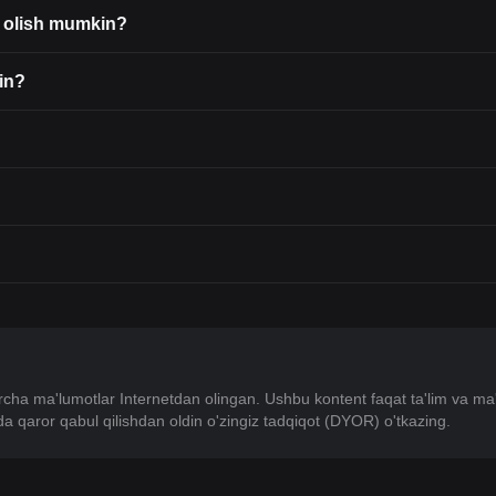
ni olish mumkin?
kin?
rcha ma'lumotlar Internetdan olingan. Ushbu kontent faqat ta'lim va ma
isida qaror qabul qilishdan oldin o'zingiz tadqiqot (DYOR) o'tkazing.