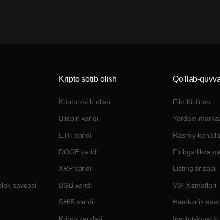
Kripto sotib olish
Qo'llab-quvva
Kripto sotib olish
Fikr bildirish
Bitcoin xaridi
Yordam marka
ETH xaridi
Rasmiy kanalla
DOGE xaridi
Firibgarlikka q
XRP xaridi
Listing arizasi
blok savdosi
BGB xaridi
VIP Xizmatlari
SHIB xaridi
Hamkorlik dast
Kripto narxlari
Institutsional x