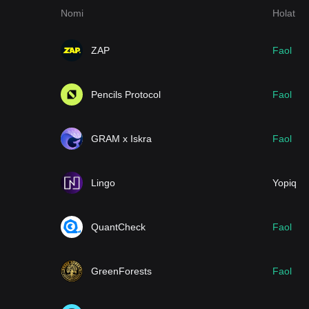
Nomi
Holat
ZAP
Faol
Pencils Protocol
Faol
GRAM x Iskra
Faol
Lingo
Yopiq
QuantCheck
Faol
GreenForests
Faol