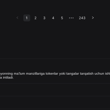
1
2
3
4
5
243
•••
yonning ma'lum manzillariga tokenlar yoki tangalar tarqatish uchun ishl
 intiladi.