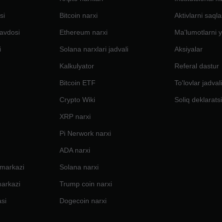
si
Bitcoin narxi
Aktivlarni saql
avdosi
Ethereum narxi
Ma'lumotlarni y
i
Solana narxlari jadvali
Aksiyalar
Kalkulyator
Referal dastur
Bitcoin ETF
To'lovlar jadval
Crypto Wiki
Soliq deklarats
XRP narxi
Pi Nerwork narxi
ADA narxi
 markazi
Solana narxi
markazi
Trump coin narxi
si
Dogecoin narxi