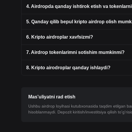
4. Airdropda qanday ishtirok etish va tokenlar
5. Qanday qilib bepul kripto airdrop olish mum
6. Kripto airdroplar xavfsizmi?
7. Airdrop tokenlarimni sotishim mumkinmi?
8. Kripto airodroplar qanday ishlaydi?
Mas'uliyatni rad etish
Ushbu airdrop loyihasi kutubxonasida taqdim etilgan ba
hisoblanmaydi. Depozit kiritish/investitsiya qilish to'g'r