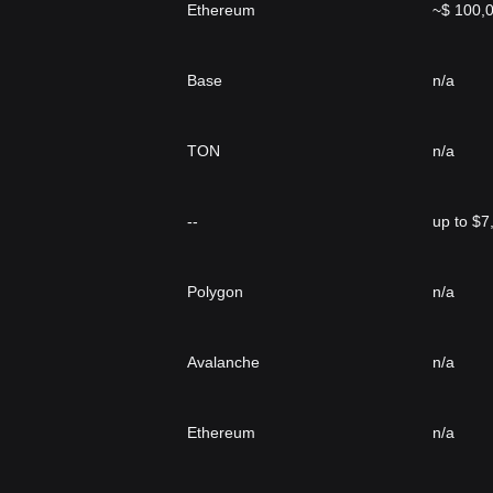
Ethereum
~$ 100,
Base
n/a
TON
n/a
--
up to $7
Polygon
n/a
Avalanche
n/a
Ethereum
n/a