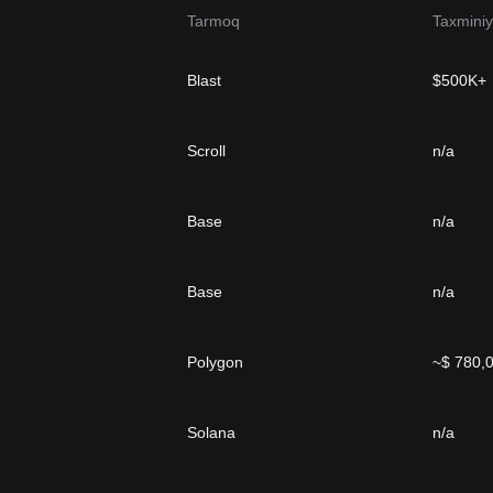
Tarmoq
Taxminiy
Blast
$500K+
Scroll
n/a
Base
n/a
Base
n/a
Polygon
~$ 780,
Solana
n/a