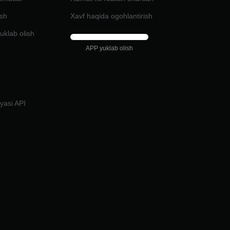
ash
Xavf haqida ogohlantirish
uklab olish
APP yuklab olish
i
iyasi API