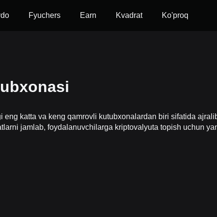
vdo
Fyuchers
Earn
Kvadrat
Ko'proq
utubxonasi
i eng katta va keng qamrovli kutubxonalardan biri sifatida ajral
atlarni jamlab, foydalanuvchilarga kriptovalyuta topish uchun yan