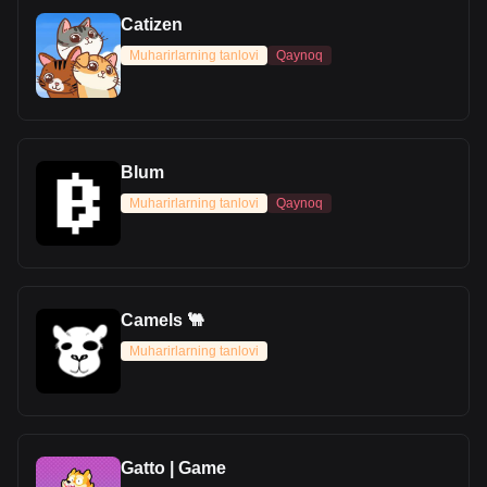
Catizen
Muharirlarning tanlovi
Qaynoq
Blum
Muharirlarning tanlovi
Qaynoq
Camels 🐫
Muharirlarning tanlovi
Gatto | Game