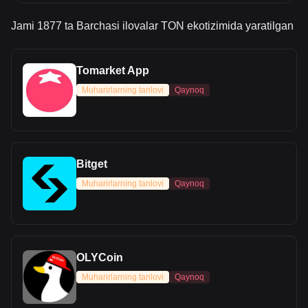
Jami 1877 ta Barchasi ilovalar TON ekotizimida yaratilgan
Tomarket App
Muharirlarning tanlovi
Qaynoq
Bitget
Muharirlarning tanlovi
Qaynoq
OLYCoin
Muharirlarning tanlovi
Qaynoq