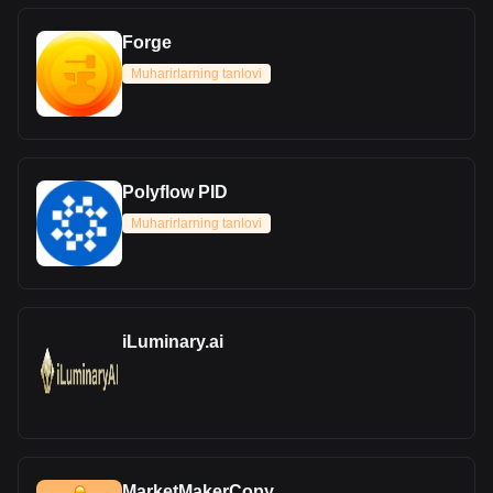
Forge
Muharirlarning tanlovi
Polyflow PID
Muharirlarning tanlovi
iLuminary.ai
MarketMakerCopy