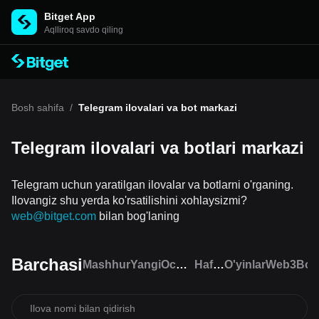
Bitget App
Aqlliroq savdo qiling
Bosh sahifa
/
Telegram ilovalari va bot markazi
Telegram ilovalari va botlari markazi
Telegram uchun yaratilgan ilovalar va botlarni o'rganing.
Ilovangiz shu yerda ko'rsatilishini xohlaysizmi?
web@bitget.com
bilan bog'laning
Barchasi
Mashhur
Yangi
Ochiq
Hafta
O'yinlar
Web3
Bos
liga
trendi