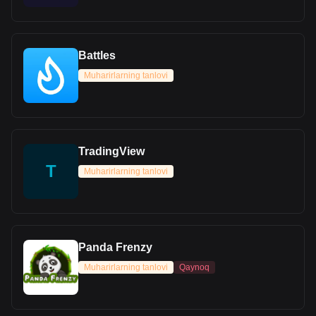
Battles
Muharirlarning tanlovi
TradingView
T
Muharirlarning tanlovi
Panda Frenzy
Muharirlarning tanlovi
Qaynoq