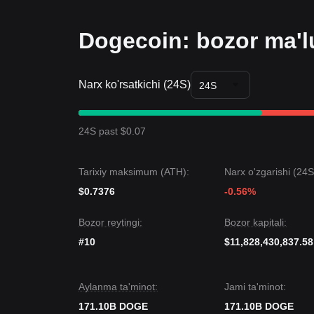
• Bozor
$0.3000
strukturaviy tayanchdan yuqorida t
va “dips paytida xarid qilish” strategiyalariga imkon
Dogecoin: bozor ma'l
Trendlar konspekti
Bozor nuqtayi nazari
Qisqa muddatli nuqtayi nazardan, Dogecoin so‘ngg
Narx ko'rsatkichi (24S)
bozor kayfiyati odatda
optimistik
bo‘lib qolmoqda.
24S
qilmoqda.
Bozor prognozi
Agar Dogecoin
$0.4350
ni buzsa, keyingi maqsad
24S past $0.07
Agar Dogecoin
$0.3500
dan pastga tushsa, keyin
Bozor konsensusi
Analitiklar orasidagi konsensus shuki, Dogecoin q
Tarixiy maksimum (ATH):
Narx o'zgarishi (24S
mumkin bo‘lsa-da, narx
$0.3500
asosiy tayanchdan
$0.7376
-0.56%
Bozor reytingi:
Bozor kapitali:
#10
$11,828,430,837.58
Aylanma ta'minot:
Jami ta'minot:
171.10B DOGE
171.10B DOGE