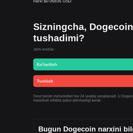
narxi $0.06835 USD.
Sizningcha, Dogecoin
tushadimi?
Jami ovozlar:
Ko'tarilish
Tushish
Ovoz berish ma'lumotlari har 24 soatda yangilanadi. U Dogecoin
maslahati sifatida qabul qilinmasligi kerak.
Bugun Dogecoin narxini bil