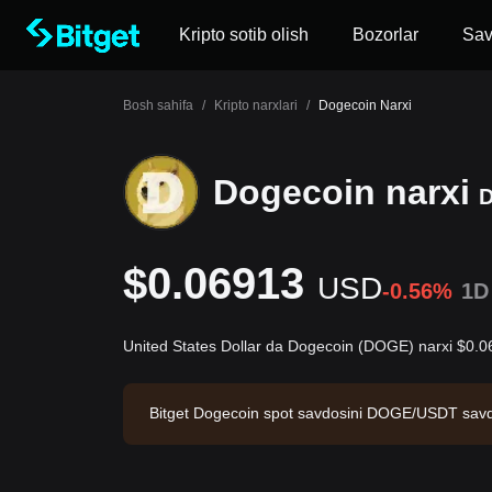
Kripto sotib olish
Bozorlar
Sa
Bosh sahifa
/
Kripto narxlari
/
Dogecoin Narxi
Dogecoin narxi
$0.06913
USD
-0.56%
1D
United States Dollar da Dogecoin (DOGE) narxi $0.0
Bitget Dogecoin spot savdosini DOGE/USDT savdo j
bozor kapitallashuvi $11,828,430,837.58 bo'lib, 