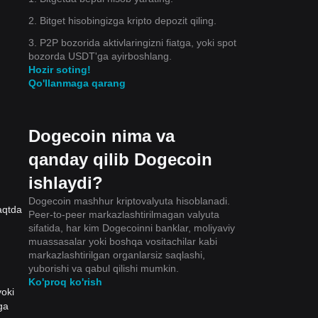
2. Bitget hisobingizga kripto depozit qiling.
3. P2P bozorida aktivlaringizni fiatga, yoki spot
bozorda USDT'ga ayirboshlang.
Hozir soting!
Qo'llanmaga qarang
Dogecoin nima va
qanday qilib Dogecoin
ishlaydi?
Dogecoin mashhur kriptovalyuta hisoblanadi.
aqtda
Peer-to-peer markazlashtirilmagan valyuta
sifatida, har kim Dogecoinni banklar, moliyaviy
muassasalar yoki boshqa vositachilar kabi
markazlashtirilgan organlarsiz saqlashi,
yuborishi va qabul qilishi mumkin.
Ko'proq ko'rish
oki
ga