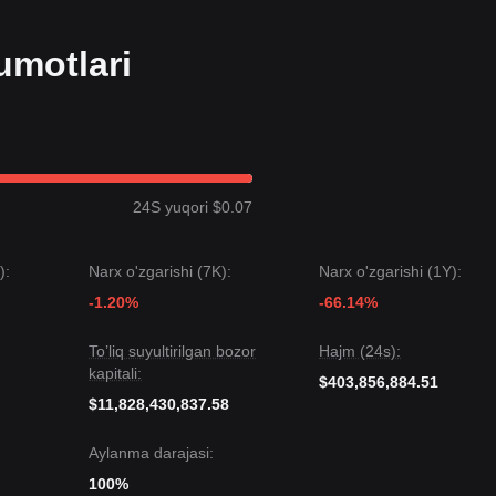
urguncha, uzoq muddatli yuqoriga harakat trajektoriyasi saqlanib qola
 beradi.
umotlari
i 7 kun ichida
yuqori darajadagi konsolidatsiya
tuzilmasini ko‘rsatdi
 Aktiv hozirda yaqinda yuz bergan kuchli rallydan kelgan foydani hazm
 narx
$0.5000
bo‘lishi mumkin.
24S yuqori $0.07
gi maqsad narx
$0.3100
bo‘lishi mumkin.
isqa muddatda volatillik yoki yonboshlama harakatni boshdan kechirishi
):
Narx o'zgarishi (7K):
Narx o'zgarishi (1Y):
 yuqorida qolsa, o‘rta muddatli trend
Bullish
bo‘lib qolishi kutiladi.
-1.20%
-66.14%
To’liq suyultirilgan bozor
Hajm (24s):
kapitali:
$403,856,884.51
$11,828,430,837.58
Aylanma darajasi:
100%