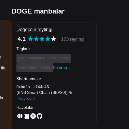
DOGE manbalar
Dogecoin reytingi
4.1
123 reyting
Teglar
：
h
Qazib olinadigan
PoW
Scrypt
Ayirboshlash vositasi
Ko’proq
lib,
Shartnomalar
:
q
0xba2a
...
c744c43
(
BNB Smart Chain (BEP20)
)
da
Ko’proq
Havolalar
: