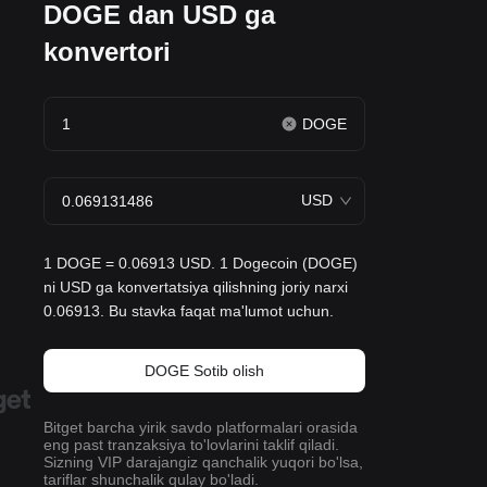
DOGE dan USD ga
konvertori
DOGE
USD
1 DOGE = 0.06913 USD. 1 Dogecoin (DOGE)
ni USD ga konvertatsiya qilishning joriy narxi
0.06913. Bu stavka faqat ma'lumot uchun.
DOGE Sotib olish
Bitget barcha yirik savdo platformalari orasida
eng past tranzaksiya to'lovlarini taklif qiladi.
Sizning VIP darajangiz qanchalik yuqori bo'lsa,
tariflar shunchalik qulay bo'ladi.