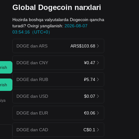
Global Dogecoin narxlari
Hozirda boshqa valyutalarda Dogecoin qancha
turadi? Oxirgi yangilanish:
2026-08-07
03:54:16（UTC+0）
DOGE dan ARS
ARS$103.68
DOGE dan CNY
¥0.47
rish
DOGE dan RUB
₽5.74
rish
DOGE dan USD
$0.07
siya
DOGE dan EUR
€0.06
DOGE dan CAD
C$0.1