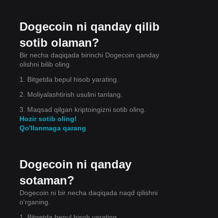
di
Dogecoin ni qanday qilib
sotib olaman?
 va
Bir necha daqiqada birinchi Dogecoin qanday
olishni bilib oling.
1. Bitgetda bepul hisob yarating.
2. Moliyalashtirish usulini tanlang.
3. Maqsad qilgan kriptoingizni sotib oling.
Hozir sotib oling!
Qo'llanmaga qarang
Dogecoin ni qanday
sotaman?
Dogecoin ni bir necha daqiqada naqd qilishni
o'rganing.
1. Bitgetda bepul hisob yarating.