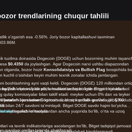
zor trendlarining chuqur tahlili
lik o'zgarish esa -0.56%. Joriy bozor kapitallashuvi taxminan
$403.86M.
 texnik tuzilma doirasida Dogecoin (DOGE) uchun bozorning muhim tayanc
i esa
$0.4350
da joylashgan. Agar Dogecoin narxi ushbu diapazondan
an olganda, bozor hozir
Konsolidatsiya va Bullish Flag
bosqichida bo‘
n kuchli o‘sishdan keyin muhim texnik zonalar ichida jamlangan.
hni boshlashning ayni vaqti keldi. Dogecoin (DOGE) 120 milliondan orti
 yirik kriptovalyuta platformalaridan biri bo'lgan Bitget birjasida faol
 bullish
ekanini bildiradi; u haddan tashqari sotib olingan holatdan
 qulay komissiyalar bilan taklif etadi: meyker uchun 0% dan va teyker
alyutalarni, jumladan Dogecoin savdosini qo'llab-quvvatlaydi, $300
il bearish krossover
ni ko‘rsatadi, biroq kundalik grafikda ijobiy hudud
adi.
dlik bilan 24/7 savdoni ta'minlaydi. Bitget DOGE savdo hajmi bo'yicha
dan birini egallab kelmoqda.
shlang!
 harakatlanuvchi o‘rtachalardan ancha yuqorida bo‘lib, o‘rta va uzoq
tlari va texnik indikatorlariga asoslangan bo'lib, Bitget tadqiqot jamoasi
n quyidagi omillar ta’sirida shakllanadi:
t ma'lumot uchun bo'lib, investitsiya maslahati hisoblanmaydi.