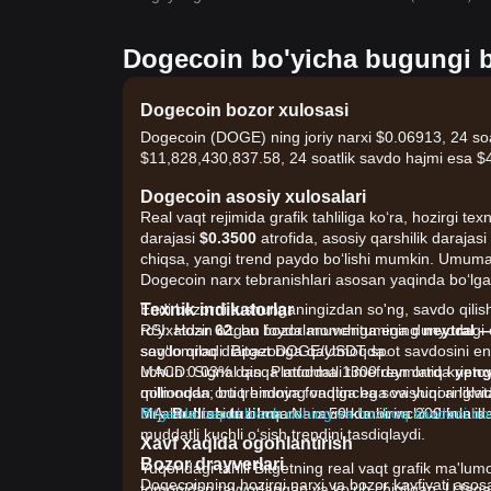
Dogecoin bo'yicha bugungi bo
Dogecoin bozor xulosasi
Dogecoin (DOGE) ning joriy narxi $0.06913, 24 soat
$11,828,430,837.58, 24 soatlik savdo hajmi esa 
Dogecoin asosiy xulosalari
Real vaqt rejimida grafik tahliliga ko‘ra, hozirgi
darajasi
$0.3500
atrofida, asosiy qarshilik darajas
chiqsa, yangi trend paydo bo‘lishi mumkin. Umum
Dogecoin narx tebranishlari asosan yaqinda bo‘lga
Texnik indikatorlar
Endi bozorni tushunganingizdan so'ng, savdo qilis
RSI: Hozir
ro'yxatdan o'tgan foydalanuvchiga ega dunyodagi eng
62
, bu bozor momentumining
neytral —
sog‘lomroq diapazonga qaytmoqda.
savdo qiladi. Bitget DOGE/USDT spot savdosini eng
MACD: Signal qisqa muddatli timefreymlarda
uchun 0.03% dan. Platforma 1300 dan ortiq kriptov
yeng
qolmoqda; bu trendning vaqtincha sovishini anglat
milliondan ortiq himoya fondiga ega va yuqori likvi
MA:
birjalar orasida barqaror ravishda birinchi o'rinlar
Bitgetda bepul hisob oching va hoziroq savdoni bo
Bullish tuzilma
. Narx 50 kunlik va 200 kunlik
muddatli kuchli o‘sish trendini tasdiqlaydi.
Xavf xaqida ogohlantirish
Bozor drayverlari
Yuqoridagi tahlil Bitgetning real vaqt grafik ma'lumo
Dogecoinning hozirgi narxi va bozor kayfiyati asosa
tomonidan tayyorlangan va ko'rib chiqilgan. U faqa