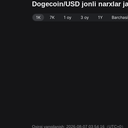
Dogecoin/USD jonli narxlar 
1K
7K
1 oy
3 oy
1Y
Barchasi
Oxirgi yangilanish: 2026-08-07 03:54:16
（UTC+0）