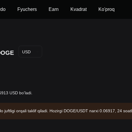
vdo
Fyuchers
Earn
Kvadrat
Ko'proq
DOGE
USD
6913 USD bo'ladi.
uftligi orqali taklif qiladi. Hozirgi DOGE/USDT narxi 0.06917, 24 soa
muomaladagi miqdori 171.10B DOGE. Ma'lumotlar manbai: Bitget birjasi.