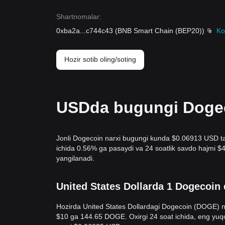
Shartnomalar
:
0xba2a
...
c744c43
(
BNB Smart Chain (BEP20)
)
Ko
Hozir sotib oling/soting
USDda bugungi Dogeco
Jonli Dogecoin narxi bugungi kunda $0.06913 USD tash
ichida 0.56% ga pasaydi va 24 soatlik savdo hajmi
yangilanadi.
United States Dollarda 1 Dogecoin
Hozirda United States Dollardagi Dogecoin (DOGE) n
$10 ga 144.65 DOGE. Oxirgi 24 soat ichida, eng y