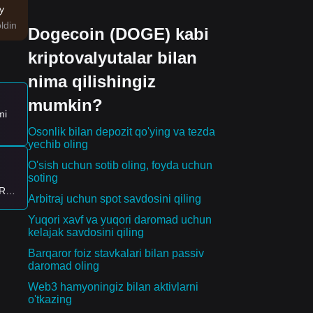
y
.
ldin
Dogecoin (DOGE) kabi
in
kriptovalyutalar bilan
chun
nima qilishingiz
mumkin?
mi
Osonlik bilan depozit qo'ying va tezda
yechib oling
O'sish uchun sotib oling, foyda uchun
soting
000
DR
Arbitraj uchun spot savdosini qiling
alik
Yuqori xavf va yuqori daromad uchun
kelajak savdosini qiling
Barqaror foiz stavkalari bilan passiv
daromad oling
Web3 hamyoningiz bilan aktivlarni
o'tkazing