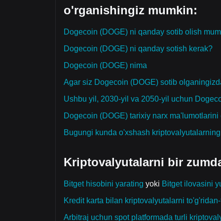
o'rganishingiz mumkin:
Dogecoin (DOGE) ni qanday sotib olish mum
Dogecoin (DOGE) ni qanday sotish kerak?
Dogecoin (DOGE) nima
Agar siz Dogecoin (DOGE) sotib olganingizda
Ushbu yil, 2030-yil va 2050-yil uchun Doge
Dogecoin (DOGE) tarixiy narx ma'lumotlarin
Bugungi kunda o'xshash kriptovalyutalarnin
Kriptovalyutalarni bir zumd
Bitget hisobini yarating
yoki
Bitget ilovasini y
Kredit karta bilan kriptovalyutalarni to'g'ridan-t
Arbitraj uchun spot platformada turli kriptoval