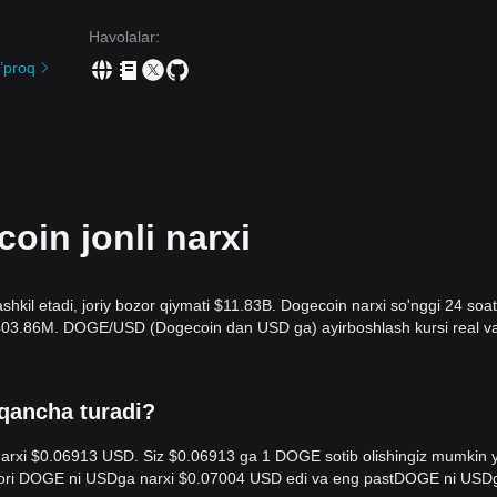
Havolalar
:
’proq
in jonli narxi
kil etadi, joriy bozor qiymati $11.83B. Dogecoin narxi so'nggi 24 soat
 $403.86M. DOGE/USD (Dogecoin dan USD ga) ayirboshlash kursi real v
 qancha turadi?
arxi $0.06913 USD. Siz $0.06913 ga 1 DOGE sotib olishingiz mumkin y
uqori DOGE ni USDga narxi $0.07004 USD edi va eng pastDOGE ni USD