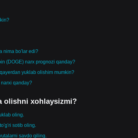
kin?
 nima bo'lar edi?
coin (DOGE) narx prognozi qanday?
i qayerdan yuklab olishim mumkin?
g narxi qanday?
a olishni xohlaysizmi?
uklab oling.
o'g'ri sotib oling.
yutalarni savdo qiling.