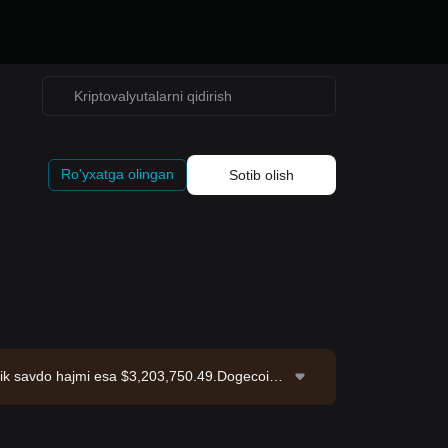
Ro'yxatga olingan
Sotib olish
tlik savdo hajmi esa $3,203,750.49.Dogecoin
 Oxirgi yangilanish: 2026-08-07 03:54:16.