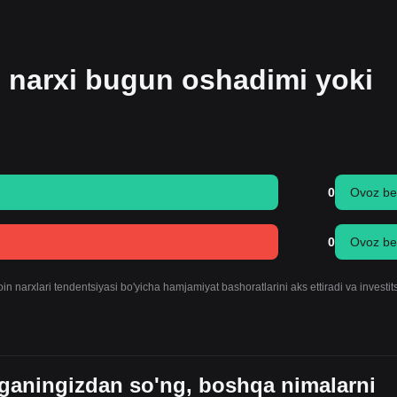
 narxi bugun oshadimi yoki
0
Ovoz be
0
Ovoz be
 narxlari tendentsiyasi bo'yicha hamjamiyat bashoratlarini aks ettiradi va investit
ganingizdan so'ng, boshqa nimalarni